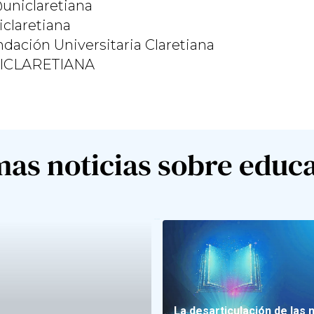
niclaretiana
claretiana
dación Universitaria Claretiana
ICLARETIANA
mas noticias sobre educ