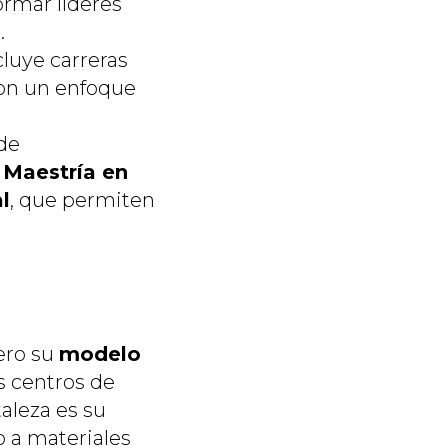
ormar líderes
.
luye carreras
con un enfoque
 de
a
Maestría en
l
, que permiten
ero su
modelo
s centros de
aleza es su
o a materiales