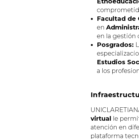
Etnoeducaci
comprometidos 
Facultad de 
en
Administr
en la gestión
Posgrados:
L
especializaci
Estudios Soc
a los profesi
Infraestruct
UNICLARETIANA 
virtual
le permit
atención en dife
plataforma tecn