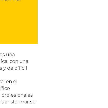
es una
lica, con una
y de difícil
l en el
ífico
 profesionales
 transformar su