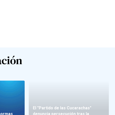
ación