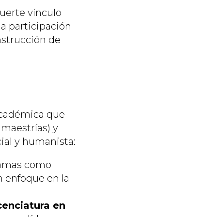
erte vínculo
a participación
onstrucción de
académica que
maestrías) y
ial y humanista:
ramas como
n enfoque en la
cenciatura en