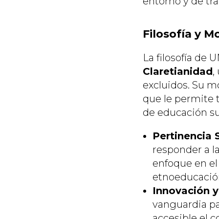
entorno y de tra
Filosofía y 
La filosofía de
Claretianidad
,
excluidos. Su m
que le permite t
de educación sup
Pertinencia S
responder a l
enfoque en el 
etnoeducació
Innovación y
vanguardia par
accesible el c