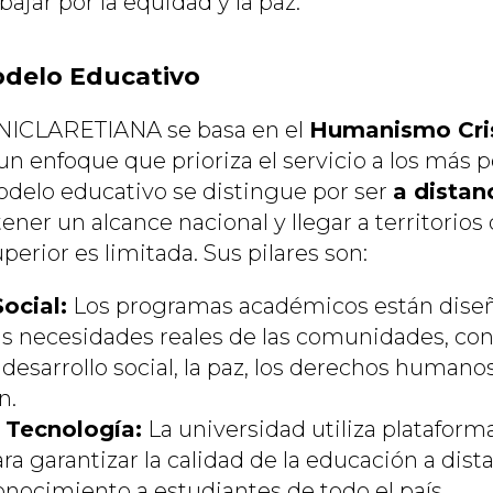
bajar por la equidad y la paz.
Modelo Educativo
 UNICLARETIANA se basa en el
Humanismo Cris
 un enfoque que prioriza el servicio a los más 
odelo educativo se distingue por ser
a distanc
ener un alcance nacional y llegar a territorios
erior es limitada. Sus pilares son:
ocial:
Los programas académicos están dise
as necesidades reales de las comunidades, con
desarrollo social, la paz, los derechos humanos
n.
 Tecnología:
La universidad utiliza plataforma
a garantizar la calidad de la educación a dist
onocimiento a estudiantes de todo el país.