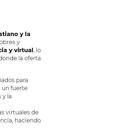
tiano y la
pobres y
ia y virtual
, lo
 donde la oferta
ñados para
 un fuerte
 y la
s virtuales de
ancia, haciendo