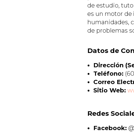
de estudio, tut
es un motor de
humanidades, co
de problemas so
Datos de Co
Dirección (Se
Teléfono:
(60
Correo Elect
Sitio Web:
ww
Redes Social
Facebook:
@u