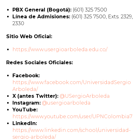
PBX General (Bogotá):
(601) 325 7500
Línea de Admisiones:
(601) 325 7500, Exts. 2329,
2330
Sitio Web Oficial:
https://www.usergioarboleda.edu.co/
Redes Sociales Oficiales:
Facebook:
https://www.facebook.com/UniversidadSergio
Arboleda/
X (antes Twitter):
@USergioArboleda
Instagram:
@usergioarboleda
YouTube:
https://www.youtube.com/user/UPNColombia7
LinkedIn:
https://www.linkedin.com/school/universidad-
sergio-arboleda/