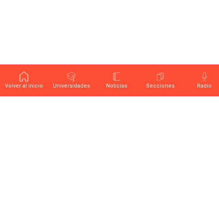
Volver al inicio
Universidades
Noticias
Secciones
Radio
Últimas noticias sobre educación