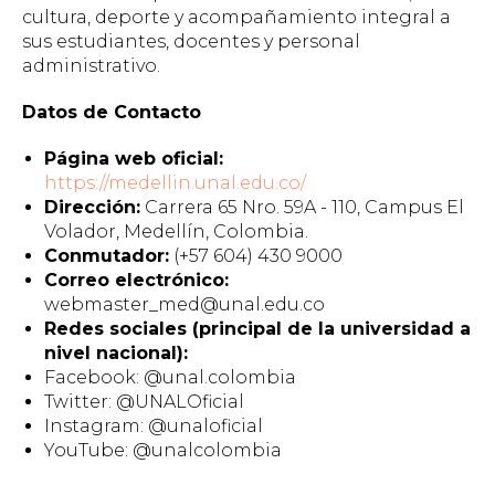
cultura, deporte y acompañamiento integral a
sus estudiantes, docentes y personal
administrativo.
Datos de Contacto
Página web oficial:
https://medellin.unal.edu.co/
Dirección:
Carrera 65 Nro. 59A - 110, Campus El
Volador, Medellín, Colombia.
Conmutador:
(+57 604) 430 9000
Correo electrónico:
webmaster_med@unal.edu.co
Redes sociales (principal de la universidad a
nivel nacional):
Facebook: @unal.colombia
Twitter: @UNALOficial
Instagram: @unaloficial
YouTube: @unalcolombia