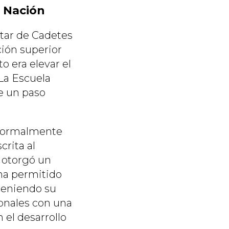
a Nación
itar de Cadetes
ión superior
o era elevar el
 La Escuela
ue un paso
ó formalmente
crita al
 otorgó un
 ha permitido
nteniendo su
ionales con una
 el desarrollo