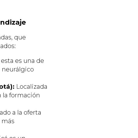
ndizaje
das, que
zados:
, esta es una de
o neurálgico
otá):
Localizada
n la formación
do a la oferta
o más