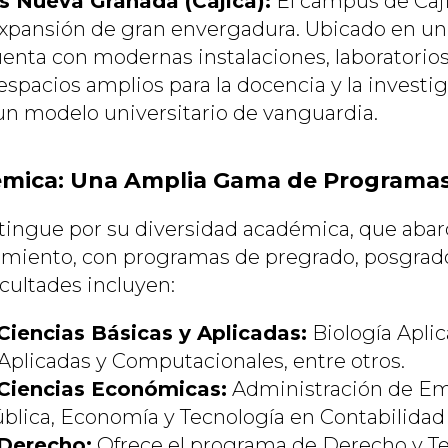
 Nueva Granada (Cajicá):
El campus de Caji
xpansión de gran envergadura. Ubicado en un
enta con modernas instalaciones, laboratorio
spacios amplios para la docencia y la investig
n modelo universitario de vanguardia.
mica: Una Amplia Gama de Programas
ingue por su diversidad académica, que abar
imiento, con programas de pregrado, posgrad
acultades incluyen:
Ciencias Básicas y Aplicadas:
Biología Aplic
plicadas y Computacionales, entre otros.
 Ciencias Económicas:
Administración de Em
blica, Economía y Tecnología en Contabilidad y
 Derecho:
Ofrece el programa de Derecho y Te