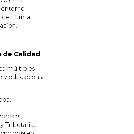
cá es un
 entorno
s de última
ación,
 de Calidad
ca múltiples
o y educación a
ada,
presas,
 Tributaria.
cnología en