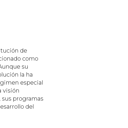
itución de
sicionado como
 Aunque su
lución la ha
régimen especial
 visión
s, sus programas
esarrollo del