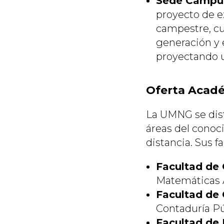
Sede Campus
proyecto de e
campestre, cu
generación y e
proyectando u
Oferta Acadé
La UMNG se dist
áreas del conoc
distancia. Sus f
Facultad de 
Matemáticas A
Facultad de
Contaduría Pú
Facultad de