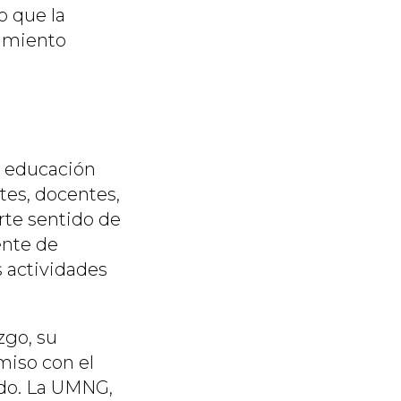
o que la
cimiento
e educación
es, docentes,
rte sentido de
ente de
s actividades
zgo, su
miso con el
vado. La UMNG,