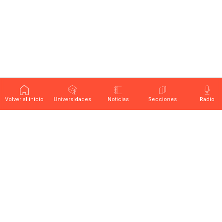
Volver al inicio
Universidades
Noticias
Secciones
Radio
Últimas noticias sobre educación