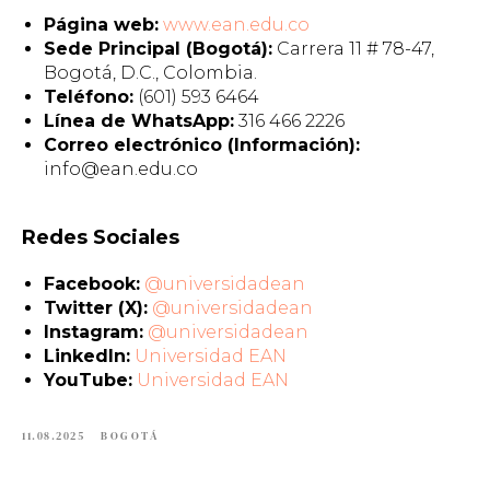
Página web:
www.ean.edu.co
Sede Principal (Bogotá):
Carrera 11 # 78-47,
Bogotá, D.C., Colombia.
Teléfono:
(601) 593 6464
Línea de WhatsApp:
316 466 2226
Correo electrónico (Información):
info@ean.edu.co
Redes Sociales
Facebook:
@universidadean
Twitter (X):
@universidadean
Instagram:
@universidadean
LinkedIn:
Universidad EAN
YouTube:
Universidad EAN
11.08.2025
BOGOTÁ