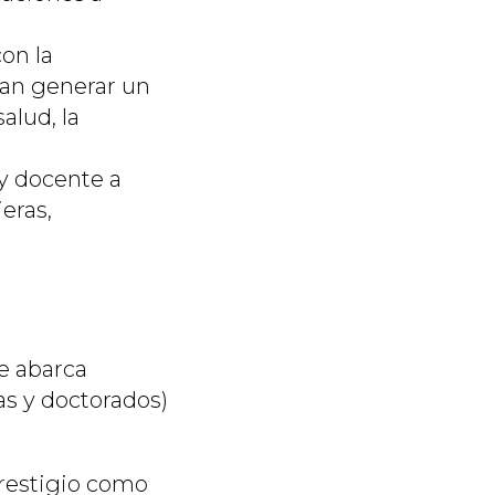
on la
can generar un
alud, la
y docente a
eras,
e abarca
as y doctorados)
restigio como