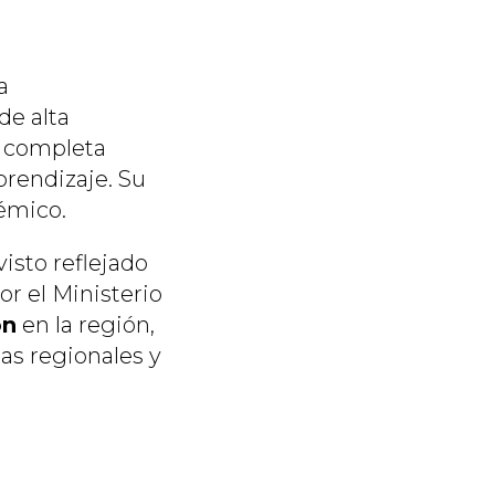
a
de alta
na completa
prendizaje. Su
démico.
isto reflejado
r el Ministerio
ón
en la región,
as regionales y