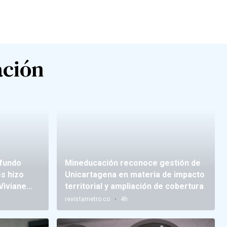
ación