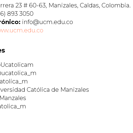
rrera 23 # 60-63, Manizales, Caldas, Colombia.
6) 893 3050
rónico:
info@ucm.edu.co
ww.ucm.edu.co
es
Ucatolicam
ucatolica_m
tolica_m
versidad Católica de Manizales
Manzales
tolica_m