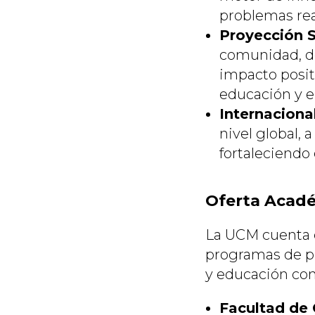
problemas real
Proyección S
comunidad, de
impacto positi
educación y e
Internaciona
nivel global, 
fortaleciendo 
Oferta Acad
La UCM cuenta c
programas de pr
y educación cont
Facultad de 