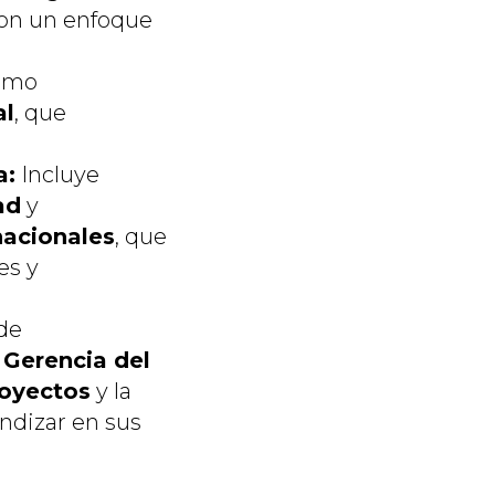
con un enfoque
omo
al
, que
a:
Incluye
ad
y
nacionales
, que
es y
 de
a
Gerencia del
royectos
y la
undizar en sus