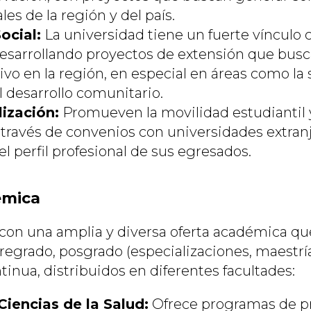
es de la región y del país.
ocial:
La universidad tiene un fuerte vínculo c
sarrollando proyectos de extensión que bus
vo en la región, en especial en áreas como la s
l desarrollo comunitario.
lización:
Promueven la movilidad estudiantil 
a través de convenios con universidades extranj
el perfil profesional de sus egresados.
émica
on una amplia y diversa oferta académica qu
egrado, posgrado (especializaciones, maestrí
inua, distribuidos en diferentes facultades:
Ciencias de la Salud:
Ofrece programas de p