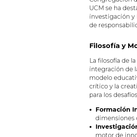
UCM se ha desta
investigación y
de responsabilid
Filosofía y 
La filosofía de 
integración de l
modelo educati
crítico y la cre
para los desafío
Formación In
dimensiones del
Investigació
motor de inno