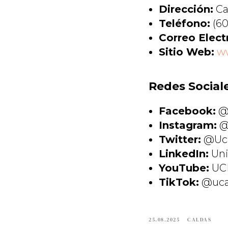
Dirección:
Ca
Teléfono:
(60
Correo Elect
Sitio Web:
w
Redes Social
Facebook:
@
Instagram:
@
Twitter:
@Uca
LinkedIn:
Uni
YouTube:
UC
TikTok:
@uca
25.08.2025
CALDAS