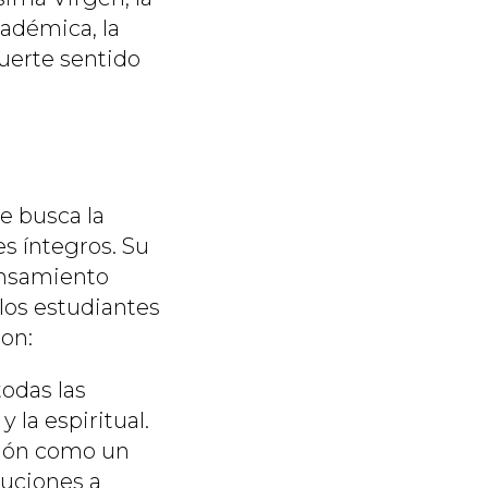
adémica, la
fuerte sentido
ue busca la
es íntegros. Su
ensamiento
 los estudiantes
son:
todas las
y la espiritual.
ción como un
luciones a