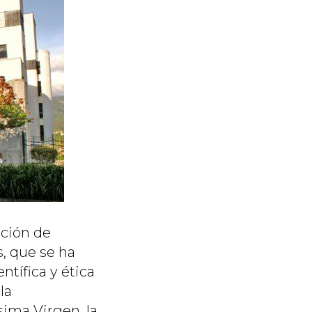
ución de
, que se ha
tífica y ética
la
ima Virgen, la