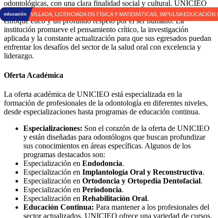
odontológicas, con una clara finalidad social y cultural. UNICIEO
|
busca formar profesionales con una sólida base científica, un
enfoque ético y un profundo respeto por el ser humano. La
institución promueve el pensamiento crítico, la investigación
aplicada y la constante actualización para que sus egresados puedan
enfrentar los desafíos del sector de la salud oral con excelencia y
liderazgo.
Oferta Académica
La oferta académica de UNICIEO está especializada en la
formación de profesionales de la odontología en diferentes niveles,
desde especializaciones hasta programas de educación continua.
Especializaciones:
Son el corazón de la oferta de UNICIEO
y están diseñadas para odontólogos que buscan profundizar
sus conocimientos en áreas específicas. Algunos de los
programas destacados son:
Especialización en
Endodoncia
.
Especialización en
Implantología Oral y Reconstructiva
.
Especialización en
Ortodoncia y Ortopedia Dentofacial
.
Especialización en
Periodoncia
.
Especialización en
Rehabilitación Oral
.
Educación Continua:
Para mantener a los profesionales del
sector actualizados, UNICIEO ofrece una variedad de cursos,