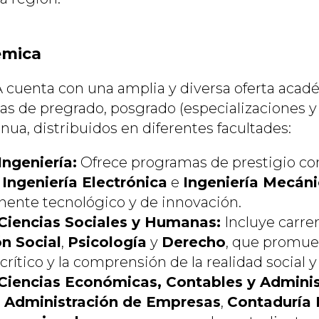
émica
enta con una amplia y diversa oferta acad
s de pregrado, posgrado (especializaciones y 
ua, distribuidos en diferentes facultades:
Ingeniería:
Ofrece programas de prestigio 
,
Ingeniería Electrónica
e
Ingeniería Mecán
ente tecnológico y de innovación.
Ciencias Sociales y Humanas:
Incluye carre
n Social
,
Psicología
y
Derecho
, que promue
ítico y la comprensión de la realidad social y 
Ciencias Económicas, Contables y Adminis
n
Administración de Empresas
,
Contaduría 