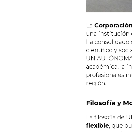
La
Corporació
una institución
ha consolidado 
científico y so
UNIAUTÓNOMA se
académica, la i
profesionales í
región.
Filosofía y 
La filosofía d
flexible
, que bu