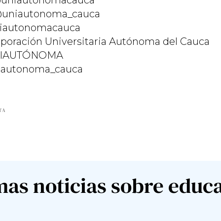
uniautonomacauca
uniautonoma_cauca
autonomacauca
poración Universitaria Autónoma del Cauca
IAUTÓNOMA
autonoma_cauca
TA
mas noticias sobre educ