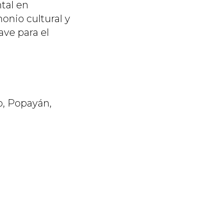
al en
onio cultural y
ave para el
co, Popayán,