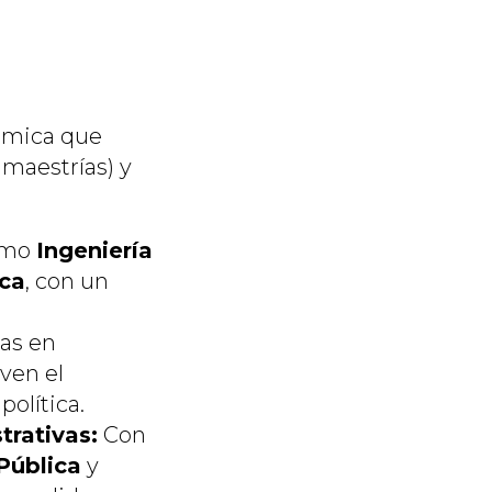
émica que
maestrías) y
como
Ingeniería
ica
, con un
ras en
ven el
política.
trativas:
Con
Pública
y