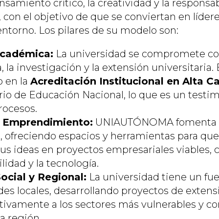
amiento crítico, la creatividad y la responsab
 con el objetivo de que se conviertan en líder
entorno. Los pilares de su modelo son:
Académica:
La universidad se compromete con 
, la investigación y la extensión universitaria.
o en la
Acreditación Institucional en Alta C
rio de Educación Nacional, lo que es un testim
rocesos.
y Emprendimiento:
UNIAUTÓNOMA fomenta el
ofreciendo espacios y herramientas para que 
us ideas en proyectos empresariales viables,
ilidad y la tecnología.
ocial y Regional:
La universidad tiene un fue
es locales, desarrollando proyectos de exten
tivamente a los sectores más vulnerables y con
la región.