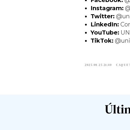
Facebook:
@
Instagram:
@
Twitter:
@uni
LinkedIn:
Cor
YouTube:
UN
TikTok:
@uni
2025-08-25 21:40
CAQUE
Últi