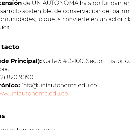
tensión
de UNIAUTÓNOMA ha sido fundament
arrollo sostenible, de conservación del patrim
omunidades, lo que la convierte en un actor cl
uca.
ntacto
de Principal):
Calle 5 # 3-100, Sector Históri
ia.
2) 820 9090
rónico:
info@uniautonoma.edu.co
ww.uniautonoma.edu.co
es