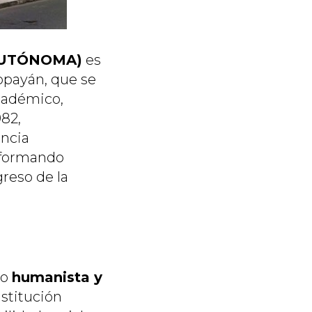
IAUTÓNOMA)
es
opayán, que se
cadémico,
982,
ncia
, formando
reso de la
vo
humanista y
nstitución