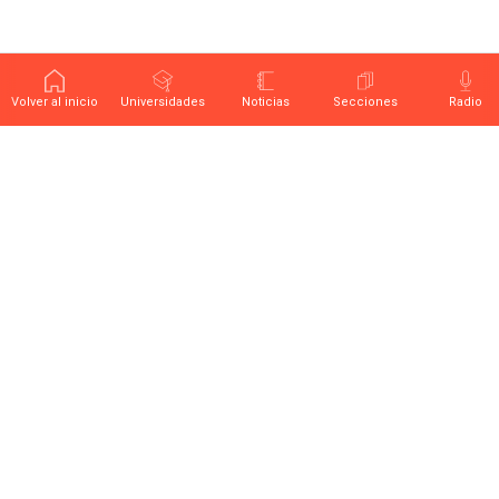
Volver al inicio
Universidades
Noticias
Secciones
Radio
Últimas noticias sobre educación