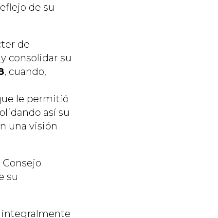
eflejo de su
cter de
 y consolidar su
8
, cuando,
que le permitió
olidando así su
n una visión
l Consejo
e su
r integralmente