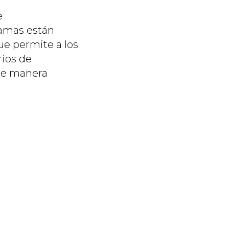
e
ramas están
que permite a los
rios de
 de manera