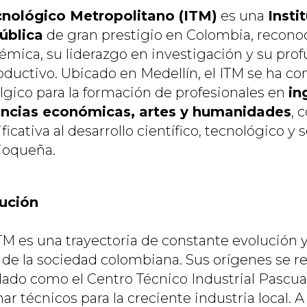
cnológico Metropolitano (ITM)
es una
Insti
pública
de gran prestigio en Colombia, recono
émica, su liderazgo en investigación y su pro
roductivo. Ubicado en Medellín, el ITM se ha c
lgico para la formación de profesionales en
in
iencias económicas, artes y humanidades
, 
cativa al desarrollo científico, tecnológico y s
tioqueña.
lución
ITM es una trayectoria de constante evolución 
 de la sociedad colombiana. Sus orígenes se 
ado como el Centro Técnico Industrial Pascual
ar técnicos para la creciente industria local. A 