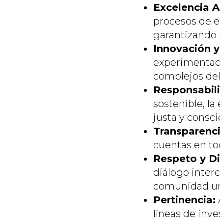
Excelencia 
procesos de e
garantizando 
Innovación y
experimentaci
complejos de
Responsabili
sostenible, la
justa y consc
Transparenci
cuentas en tod
Respeto y Di
diálogo interc
comunidad uni
Pertinencia:
líneas de inve