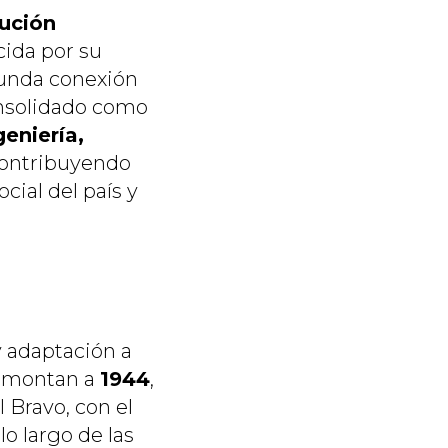
tución
cida por su
funda conexión
onsolidado como
geniería,
contribuyendo
ocial del país y
y adaptación a
remontan a
1944
,
 Bravo, con el
lo largo de las