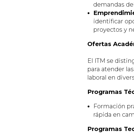
demandas del 
Emprendimie
identificar op
proyectos y n
Ofertas Académ
El ITM se disti
para atender la
laboral en diver
Programas Téc
Formación prác
rápida en cam
Programas Tec