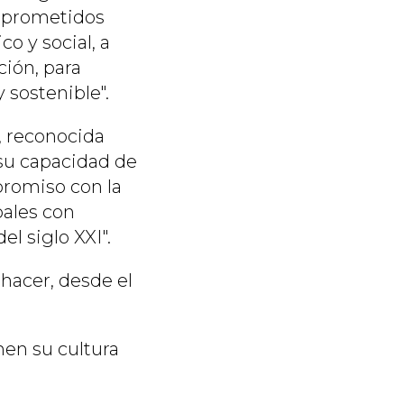
omprometidos
o y social, a
ción, para
 sostenible".
r, reconocida
 su capacidad de
promiso con la
bales con
l siglo XXI".
hacer, desde el
nen su cultura