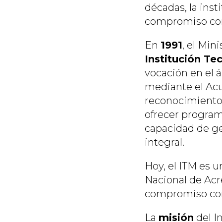
décadas, la inst
compromiso con 
En
1991
, el Min
Institución Te
vocación en el 
mediante el Acue
reconocimient
ofrecer program
capacidad de ge
integral.
Hoy, el ITM es u
Nacional de Acr
compromiso con 
La
misión
del I