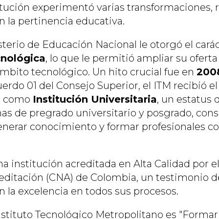
itución experimentó varias transformaciones, r
la pertinencia educativa.
isterio de Educación Nacional le otorgó el cará
cnológica
, lo que le permitió ampliar su oferta
ámbito tecnológico. Un hito crucial fue en
200
rdo 01 del Consejo Superior, el ITM recibió el
o como
Institución Universitaria
, un estatus 
as de pregrado universitario y posgrado, cons
nerar conocimiento y formar profesionales co
na institución acreditada en Alta Calidad por e
editación (CNA) de Colombia, un testimonio d
la excelencia en todos sus procesos.
nstituto Tecnológico Metropolitano es "Forma