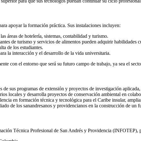
superior para que sus tecnólogos puedan continuar su ciclo profesional
ra apoyar la formación práctica. Sus instalaciones incluyen:
as áreas de hotelería, sistemas, contabilidad y turismo.
ntes de turismo y servicios de alimentos pueden adquirir habilidades cu
lta de los estudiantes.
a la interacción y el desarrollo de la vida universitaria.
nte con el entorno que será su futuro campo de trabajo, ya sea el sector
 de sus programas de extensión y proyectos de investigación aplicada, 
ios locales y desarrolla proyectos de conservación ambiental en colabo
cia en formación técnica y tecnológica para el Caribe insular, amplian
liado de los sanandresanos y providencianos en la construcción de un fu
rmación Técnica Profesional de San Andrés y Providencia (INFOTEP), pu