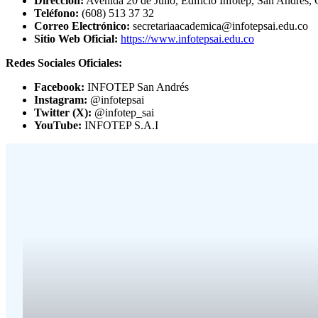
Dirección:
Avenida 20 de Julio, Edificio Infotep, San Andrés,
Teléfono:
(608) 513 37 32
Correo Electrónico:
secretariaacademica@infotepsai.edu.co
Sitio Web Oficial:
https://www.infotepsai.edu.co
Redes Sociales Oficiales:
Facebook:
INFOTEP San Andrés
Instagram:
@infotepsai
Twitter (X):
@infotep_sai
YouTube:
INFOTEP S.A.I
Últimas noticias sob