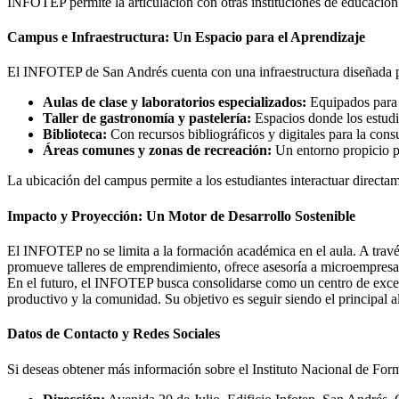
INFOTEP permite la articulación con otras instituciones de educación 
Campus e Infraestructura: Un Espacio para el Aprendizaje
El INFOTEP de San Andrés cuenta con una infraestructura diseñada pa
Aulas de clase y laboratorios especializados:
Equipados para l
Taller de gastronomía y pastelería:
Espacios donde los estudia
Biblioteca:
Con recursos bibliográficos y digitales para la consu
Áreas comunes y zonas de recreación:
Un entorno propicio par
La ubicación del campus permite a los estudiantes interactuar directame
Impacto y Proyección: Un Motor de Desarrollo Sostenible
El INFOTEP no se limita a la formación académica en el aula. A través
promueve talleres de emprendimiento, ofrece asesoría a microempresar
En el futuro, el INFOTEP busca consolidarse como un centro de excelen
productivo y la comunidad. Su objetivo es seguir siendo el principal a
Datos de Contacto y Redes Sociales
Si deseas obtener más información sobre el Instituto Nacional de Fo