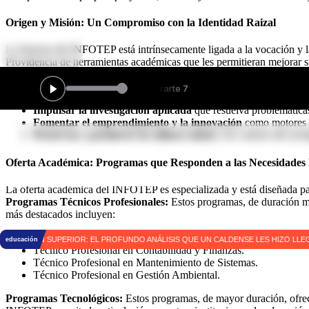
Origen y Misión: Un Compromiso con la Identidad Raizal
La historia del INFOTEP está intrínsecamente ligada a la vocación y l
Providencia de herramientas académicas que les permitieran mejorar su
La misión del instituto se centra en:
Ofrecer programas de formación técnica y tecnológica
con u
Impulsar la investigación aplicada
que resuelva problemáticas
Fomentar el emprendimiento y la innovación
como motores d
Preservar y promover la cultura raizal
y los valores del arch
Oferta Académica: Programas que Responden a las Necesidades 
Educa Colombia
La oferta académica del INFOTEP es especializada y está diseñada para
Programas Técnicos Profesionales:
Estos programas, de duración más
más destacados incluyen:
|
Técnico Profesional en Operaciones Turísticas.
Técnico Profesional en Contabilidad y Finanzas.
Técnico Profesional en Mantenimiento de Sistemas.
Técnico Profesional en Gestión Ambiental.
Programas Tecnológicos:
Estos programas, de mayor duración, ofrece