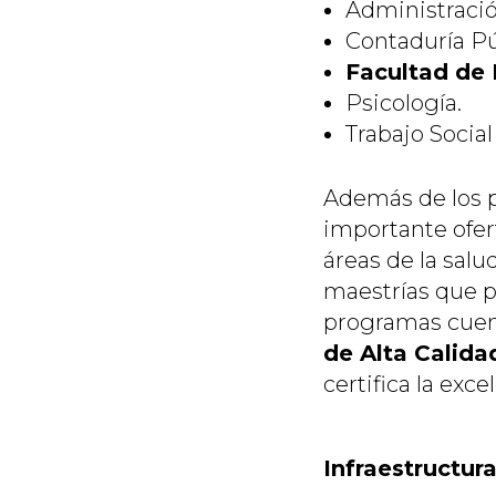
Administraci
Contaduría Pú
Facultad de 
Psicología.
Trabajo Social
Además de los p
importante ofe
áreas de la salu
maestrías que p
programas cue
de Alta Calida
certifica la exc
Infraestructur