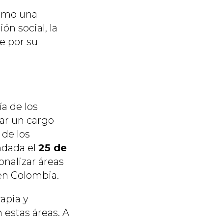
como una
ón social, la
e por su
a de los
ar un cargo
 de los
undada el
25 de
onalizar áreas
 en Colombia.
apia y
estas áreas. A