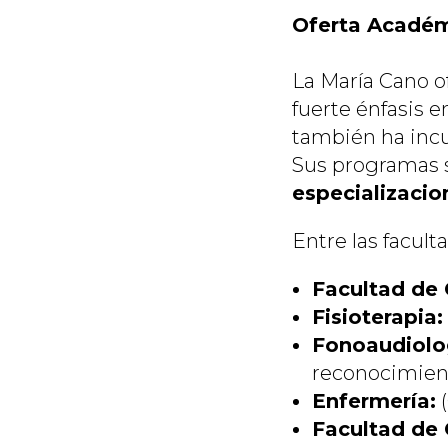
Oferta Acadé
La María Cano o
fuerte énfasis e
también ha incu
Sus programas s
especializacio
Entre las facul
Facultad de 
Fisioterapia:
Fonoaudiolo
reconocimient
Enfermería:
(
Facultad de 