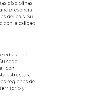
as disciplinas,
 una presencia
s del país. Su
 con la calidad
de educación
 Su sede
al, con
sta estructura
tes regiones de
erritorio y