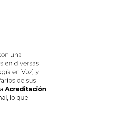
con una
es en diversas
ogía en Voz) y
Varios de sus
la
Acreditación
al, lo que