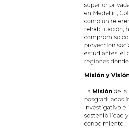
superior privada
en Medellín, Co
como un referent
rehabilitación,
compromiso con 
proyección socia
estudiantes, el 
regiones donde 
Misión y Visió
La
Misión
de la
posgraduados ín
investigativo e 
sostenibilidad y
conocimiento.