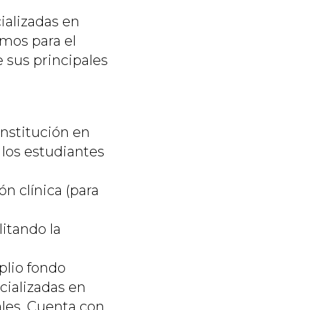
ializadas en
mos para el
e sus principales
institución en
 los estudiantes
ón clínica (para
itando la
plio fondo
cializadas en
tales. Cuenta con