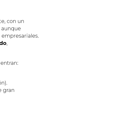
te, con un
, aunque
 empresariales.
ado
,
entran:
n).
e gran