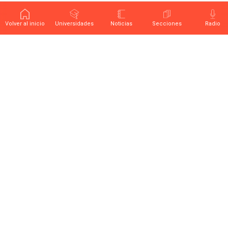
Volver al inicio
Universidades
Noticias
Secciones
Radio
Últimas noticias sobre educación