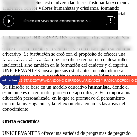
Agustinos Recoletos, esta universidad busca fusionar la excelencia
académica con los valores humanistas y cristianos, formando
profesionales íntegros, éticos y con un fuerte compromiso social.
Historia y Filosofía de UNICERVANTES
La historia de UNICERVANTES se remonta a los valores de San
Agustín de Hipona, filósofo y teólogo del siglo IV, cuya visión
sobre el conocimiento y la verdad sirve como base para su enfoque
educativo. La institución se creó con el propósito de ofrecer una
Educa Colombia
formación de alta calidad que no solo se centrara en el desarrollo
intelectual, sino también en la formación del carácter y el espíritu.
UNICERVANTES busca que sus estudiantes no solo adquieran
|
conocimientos, sino que también se conviertan en líderes y agentes
de cambio en la sociedad.
Su filosofía se basa en un modelo educativo
humanista
, donde el
estudiante es el centro del proceso de aprendizaje. Esto implica una
educación personalizada, en la que se promueve el pensamiento
crítico, la investigación y la reflexión ética en todas las áreas del
conocimiento.
Oferta Académica
UNICERVANTES ofrece una variedad de programas de pregrado,