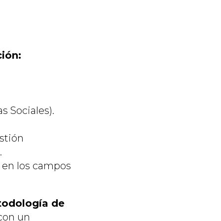
ión:
s Sociales).
stión
.
n en los campos
odología de
con un