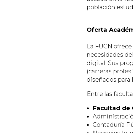
población estudi
Oferta Acadé
La FUCN ofrece 
necesidades del
digital. Sus pr
(carreras profes
diseñados para l
Entre las facul
Facultad de 
Administraci
Contaduría Pú