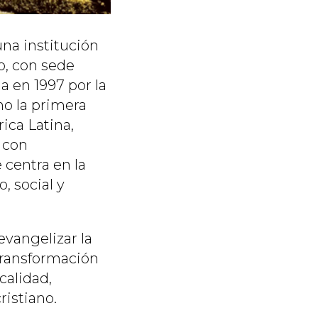
na institución
o, con sede
a en 1997 por la
o la primera
ica Latina,
 con
 centra en la
, social y
evangelizar la
transformación
calidad,
istiano.