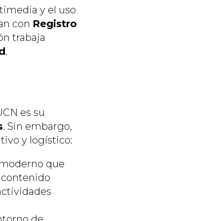
timedia y el uso
tan con
Registro
ón trabaja
ad
.
FUCN es su
s
. Sin embargo,
ivo y logístico:
o moderno que
e contenido
 actividades
torno de