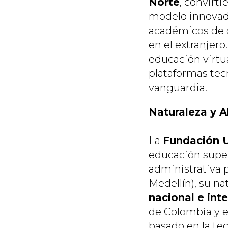
Norte
, convirt
modelo innovado
académicos de ca
en el extranjer
educación virt
plataformas tec
vanguardia.
Naturaleza y 
La
Fundación U
educación supe
administrativa 
Medellín), su n
nacional e int
de Colombia y e
basado en la te