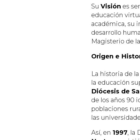
Su
Visión
es ser
educación virtua
académica, su i
desarrollo human
Magisterio de la
Origen e Histo
La historia de l
la educación sup
Diócesis de S
de los años 90 i
poblaciones rur
las universidad
Así, en
1997
, la