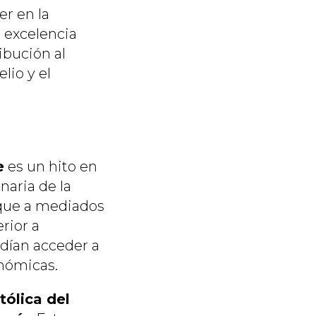
er en la
u excelencia
ibución al
lio y el
e
es un hito en
naria de la
, que a mediados
rior a
odían acceder a
onómicas.
tólica del