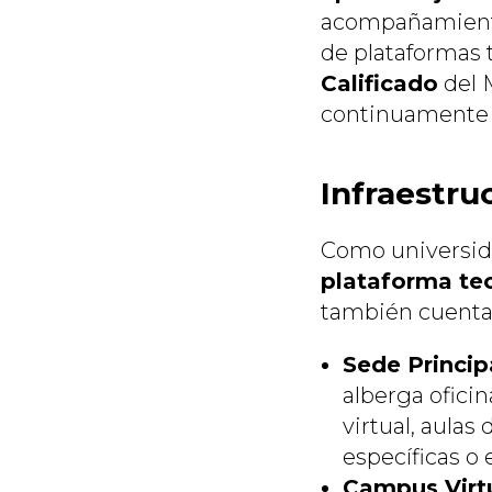
acompañamiento 
de plataformas
Calificado
del M
continuamente 
Infraestru
Como universidad
plataforma te
también cuenta c
Sede Princip
alberga ofici
virtual, aulas
específicas o
Campus Virtu