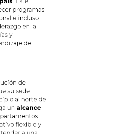
 país
. Este
frecer programas
onal e incluso
derazgo en la
ías y
endizaje de
tución de
ue su sede
ipio al norte de
rga un
alcance
departamentos
ivo flexible y
atender a una