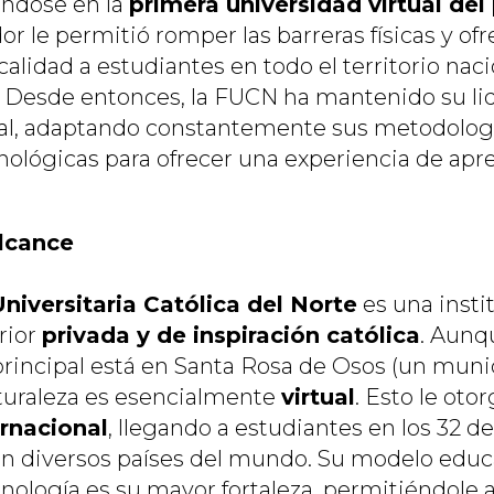
iéndose en la
primera universidad virtual del
r le permitió romper las barreras físicas y o
lidad a estudiantes en todo el territorio naci
o. Desde entonces, la FUCN ha mantenido su li
ual, adaptando constantemente sus metodolog
nológicas para ofrecer una experiencia de apr
Alcance
niversitaria Católica del Norte
es una insti
rior
privada y de inspiración católica
. Aunq
principal está en Santa Rosa de Osos (un munic
aturaleza es esencialmente
virtual
. Esto le oto
ernacional
, llegando a estudiantes en los 32 
n diversos países del mundo. Su modelo educat
cnología es su mayor fortaleza, permitiéndole 