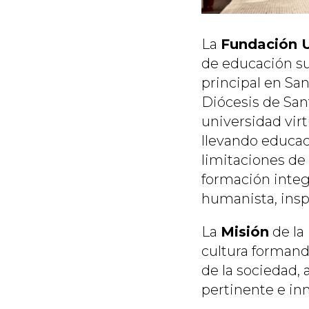
La
Fundación U
de educación sup
principal en Sa
Diócesis de San
universidad vir
llevando educac
limitaciones de 
formación integr
humanista, inspi
La
Misión
de la 
cultura formand
de la sociedad, 
pertinente e in