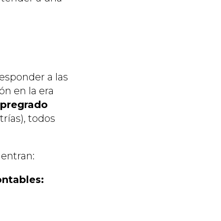
esponder a las
n en la era
pregrado
rías), todos
entran:
ontables: