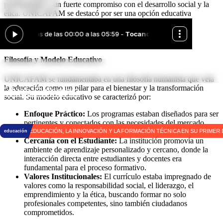
profesionales y un fuerte compromiso con el desarrollo social y la
ética. UNICAFAM se destacó por ser una opción educativa
accesible, especialmente para los afiliados a la caja de
compensación, brindándoles oportunidades de crecimiento
profesional y personal.
Filosofía y Modelo Educativo
UNICAFAM se fundamentaba en una filosofía humanista que veía
la educación como un pilar para el bienestar y la transformación
Educa Colombia
social. Su modelo educativo se caracterizó por:
Enfoque Práctico:
Los programas estaban diseñados para ser
|
pertinentes y conectados con las necesidades del mercado
laboral, combinando la teoría con la práctica.
Cercanía con el Estudiante:
La institución promovía un
ambiente de aprendizaje personalizado y cercano, donde la
interacción directa entre estudiantes y docentes era
fundamental para el proceso formativo.
Valores Institucionales:
El currículo estaba impregnado de
valores como la responsabilidad social, el liderazgo, el
emprendimiento y la ética, buscando formar no solo
profesionales competentes, sino también ciudadanos
comprometidos.