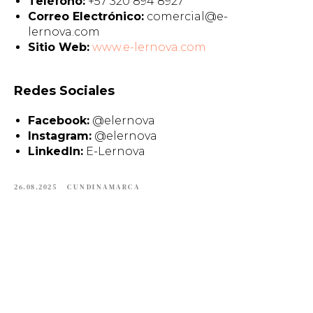
Teléfono:
+57 320 894 8927
Correo Electrónico:
comercial@e-
lernova.com
Sitio Web:
www.e-lernova.com
Redes Sociales
Facebook:
@elernova
Instagram:
@elernova
LinkedIn:
E-Lernova
26.08.2025
CUNDINAMARCA