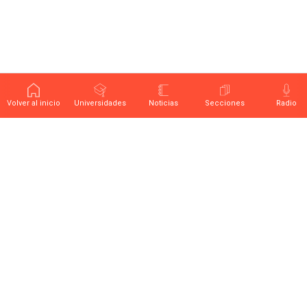
Volver al inicio
Universidades
Noticias
Secciones
Radio
Últimas noticias sobre educación