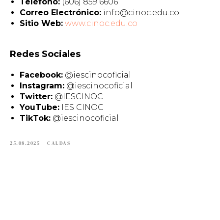
Teléfono:
(606) 859 6606
Correo Electrónico:
info@cinoc.edu.co
Sitio Web:
www.cinoc.edu.co
Redes Sociales
Facebook:
@iescinocoficial
Instagram:
@iescinocoficial
Twitter:
@IESCINOC
YouTube:
IES CINOC
TikTok:
@iescinocoficial
25.08.2025
CALDAS