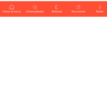
Volver al inicio
Universidades
Noticias
Secciones
Radio
Últimas noticias sobre educación