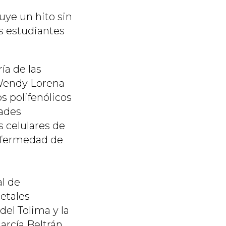
uye un hito sin
s estudiantes
ía de las
 Wendy Lorena
s polifenólicos
dades
 celulares de
enfermedad de
al de
etales
el Tolima y la
arcía Beltrán.