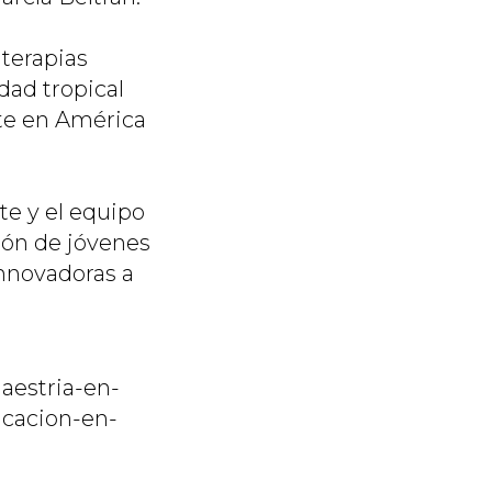
 terapias
dad tropical
te en América
te y el equipo
ión de jóvenes
innovadoras a
aestria-en-
icacion-en-