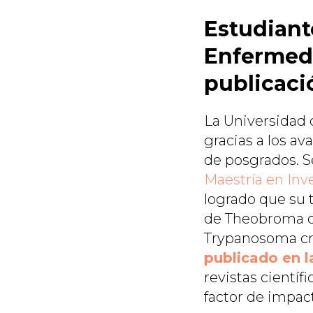
Estudiant
Enfermeda
publicaci
La Universidad
gracias a los a
de posgrados. S
Maestría en Inv
logrado que su 
de Theobroma ca
Trypanosoma cru
publicado en 
revistas cientí
factor de impact