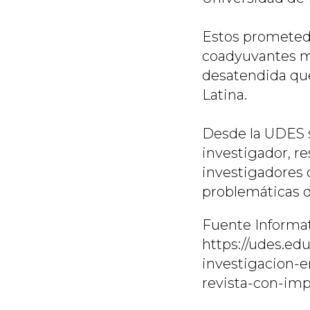
Estos prometedo
coadyuvantes má
desatendida que
Latina.
Desde la UDES s
investigador, r
investigadores 
problemáticas d
Fuente Informat
https://udes.ed
investigacion-
revista-con-imp