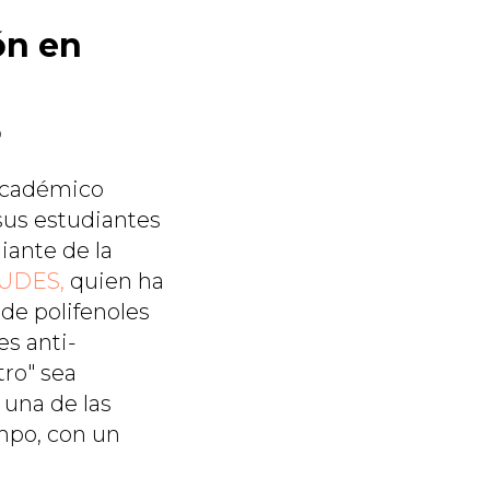
ón en
5
 académico
sus estudiantes
iante de la
a UDES,
quien ha
de polifenoles
es anti-
ro" sea
una de las
ampo, con un