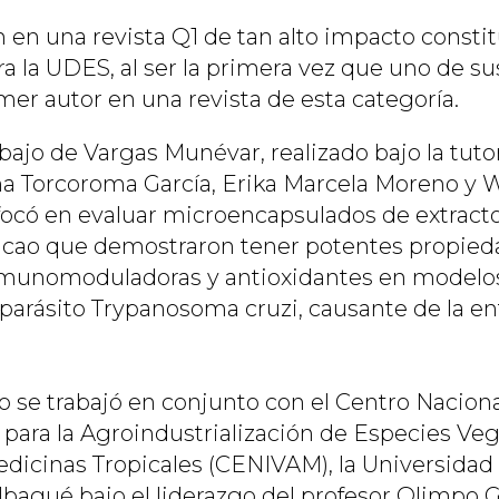
 en una revista Q1 de tan alto impacto constit
a la UDES, al ser la primera vez que uno de su
mer autor en una revista de esta categoría.
bajo de Vargas Munévar, realizado bajo la tutor
ana Torcoroma García, Erika Marcela Moreno y
focó en evaluar microencapsulados de extracto
cacao que demostraron tener potentes propie
nmunomoduladoras y antioxidantes en modelos
l parásito Trypanosoma cruzi, causante de la 
o se trabajó en conjunto con el Centro Nacion
 para la Agroindustrialización de Especies Veg
dicinas Tropicales (CENIVAM), la Universidad d
Ibagué bajo el liderazgo del profesor Olimpo G