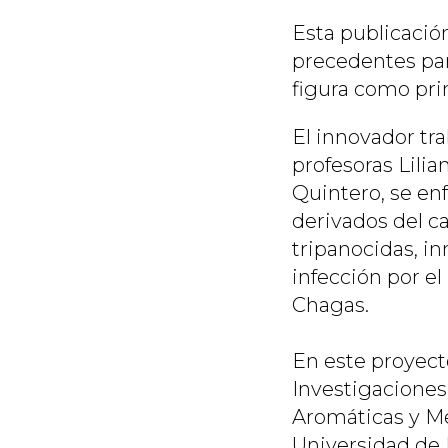
Esta publicación
precedentes par
figura como pri
El innovador tra
profesoras Lili
Quintero, se en
derivados del 
tripanocidas, i
infección por e
Chagas.
En este proyect
Investigaciones
Aromáticas y Me
Universidad de 