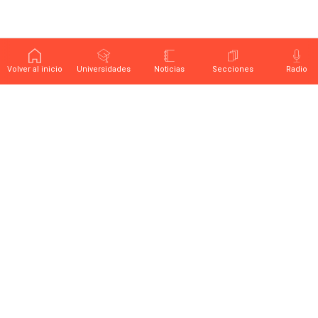
Volver al inicio
Universidades
Noticias
Secciones
Radio
Últimas noticias sobre educación