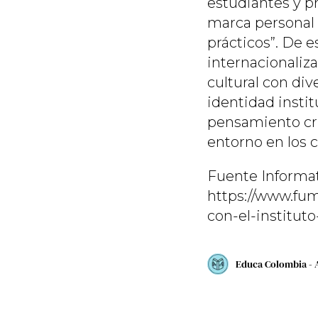
estudiantes y p
marca personal 
prácticos”. De e
internacionaliz
cultural con div
identidad instit
pensamiento crí
entorno en los 
Fuente Informat
https://www.fum
con-el-institut
Educa Colombia - 