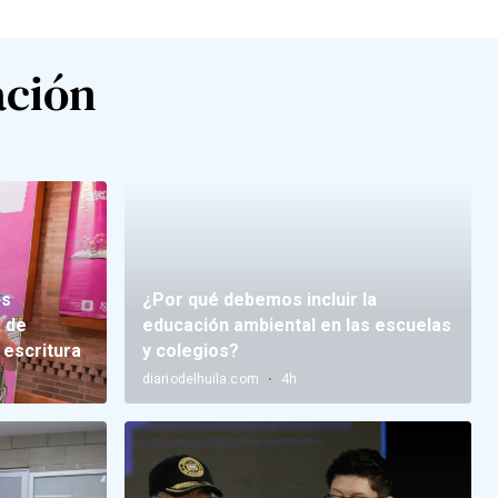
ación