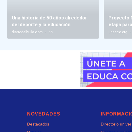
NOVEDADES
INFORMACI
Destacados
Directorio unive