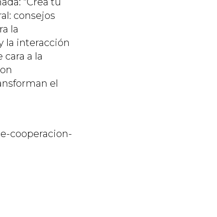
ada: “Crea tu
al: consejos
a la
 la interacción
 cara a la
con
ransforman el
de-cooperacion-