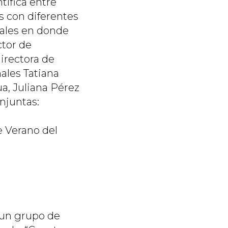
tífica entre
s con diferentes
nales en donde
ctor de
directora de
nales Tatiana
a, Juliana Pérez
njuntas:
e Verano del
 un grupo de