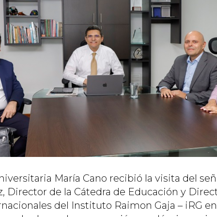
versitaria María Cano recibió la visita del se
z, Director de la Cátedra de Educación y Direc
rnacionales del Instituto Raimon Gaja – iRG en