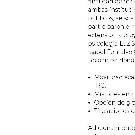
finalidad de afi
ambas institucio
públicos; se sos
participaron el 
extensión y proy
psicología Luz S
Isabel Fontalvo
Roldán en donde
Movilidad aca
iRG.
Misiones empr
Opción de gra
Titulaciones 
Adicionalmente,