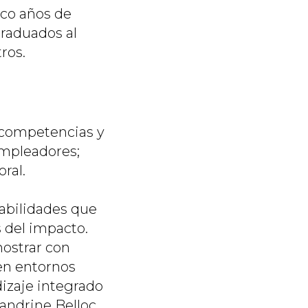
nco años de
graduados al
ros.
, competencias y
empleadores;
ral.
habilidades que
 del impacto.
ostrar con
en entornos
dizaje integrado
Sandrine Belloc,