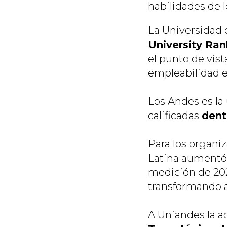
habilidades de l
La Universidad 
University Ra
el punto de vis
empleabilidad 
Los Andes es la
calificadas
dent
Para los organi
Latina aumentó 
medición de 202
transformando a
A Uniandes la a