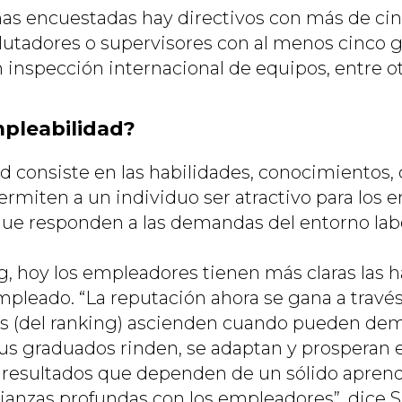
nas encuestadas hay directivos con más de ci
clutadores o supervisores con al menos cinco 
 inspección internacional de equipos, entre ot
mpleabilidad?
d consiste en las habilidades, conocimientos
ermiten a un individuo ser atractivo para los 
 que responden a las demandas del entorno labo
g, hoy los empleadores tienen más claras las 
mpleado. “La reputación ahora se gana a través
es (del ranking) ascienden cuando pueden dem
us graduados rinden, se adaptan y prosperan 
s; resultados que dependen de un sólido apren
alianzas profundas con los empleadores”, dice 