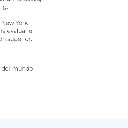
ng.
 New York
ra evaluar el
n superior.
d-del-mundo