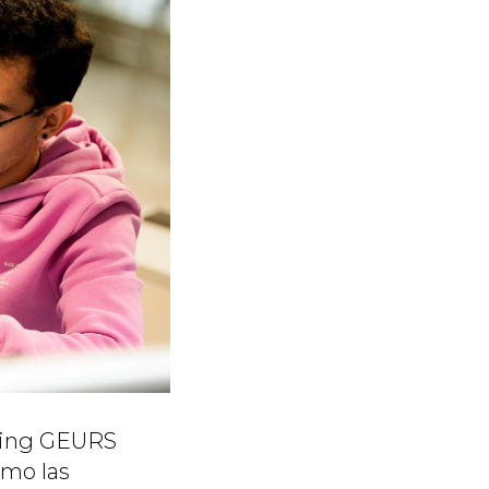
nking GEURS
omo las