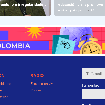
ÓN
RADIO
rsidades
Escucha en vivo
Tu nombre
os
Podcast
terior