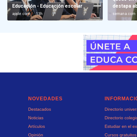
NOVEDADES
INFORMACI
Destacados
Directorio unive
Noticias
Directorio colegi
Artículos
Estudiar en el ex
Opinión
Cursos gratuitos