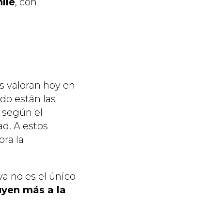
ile
, con
s valoran hoy en
do están las
e según el
d. A estos
ora la
a no es el único
uyen más a la