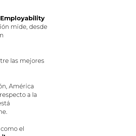
 Employability
ación mide, desde
en
tre las mejores
fón, América
respecto a la
está
me.
 como el