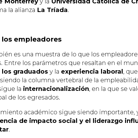
e Monterrey
y la
Universidad Católica de Ch
a la alianza
La Tríada
.
 los empleadores
ién es una muestra de lo que los empleadore
s. Entre los parámetros que resaltan en el mun
 los graduados
y la
experiencia laboral
, qu
siendo la columna vertebral de la empleabilida
sigue la
internacionalización
, en la que se val
al de los egresados.
miento académico sigue siendo importante, y
encia de impacto social y el liderazgo infl
tar
.