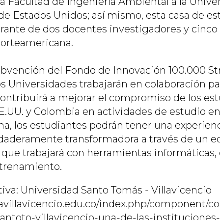
la Facultad de Ingeniería Ambiental a la Unive
de Estados Unidos; así mismo, esta casa de est
trante de dos docentes investigadores y cinco
norteamericana.
subvención del Fondo de Innovación 100.000 St
os Universidades trabajarán en colaboración pa
ntribuirá a mejorar el compromiso de los est
E.UU. y Colombia en actividades de estudio en 
a, los estudiantes podrán tener una experien
daderamente transformadora a través de un e
 que trabajará con herramientas informáticas, 
entrenamiento.
iva: Universidad Santo Tomás - Villavicencio
avillavicencio.edu.co/index.php/component/con
antoto-villavicencio-una-de-las-institucione