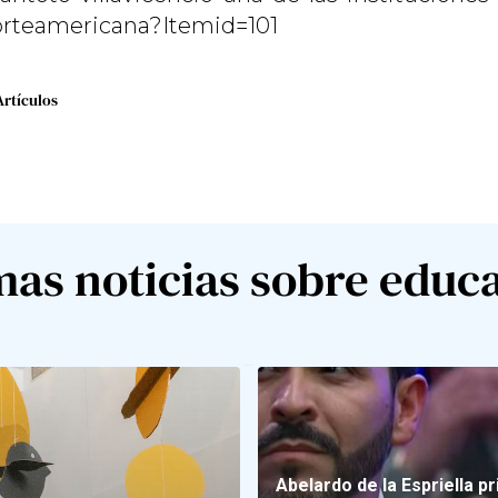
orteamericana?Itemid=101
Artículos
mas noticias sobre educ