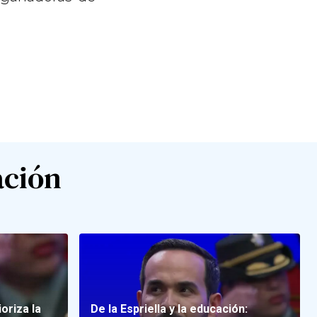
ación