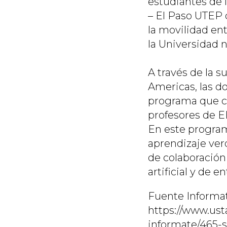
estudiantes de 
– El Paso UTEP 
la movilidad en
la Universidad 
A través de la 
Americas, las d
programa que co
profesores de E
En este program
aprendizaje ver
de colaboración
artificial y de 
Fuente Informat
https://www.ust
informate/465-s