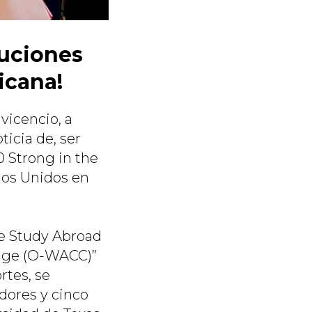
tuciones
icana!
vicencio, a
ticia de, ser
0 Strong in the
ados Unidos en
ge Study Abroad
ange (O-WACC)”
rtes, se
dores y cinco