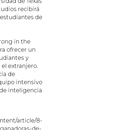
rsidad de Texas
udios recibirá
 estudiantes de
rong in the
ra ofrecer un
udiantes y
el extranjero.
cia de
quipo intensivo
de inteligencia
tent/article/8-
s-ganadoras-de-