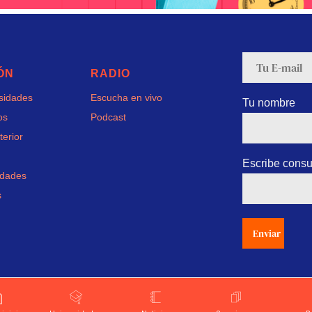
ÓN
RADIO
rsidades
Escucha en vivo
Tu nombre
os
Podcast
terior
Escribe consu
idades
s
Enviar