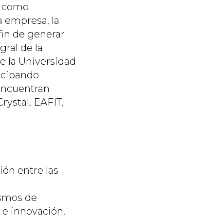
e como
la empresa, la
fin de generar
ral de la
e la Universidad
icipando
 encuentran
rystal, EAFIT,
ión entre las
smos de
e innovación.