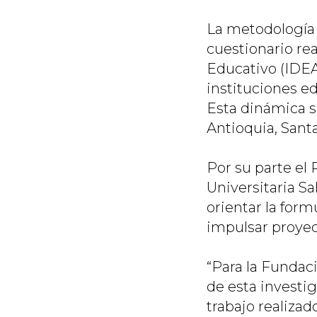
La metodología p
cuestionario re
Educativo (IDEA)
instituciones e
Esta dinámica s
Antioquia, Sant
Por su parte el
Universitaria Sa
orientar la for
impulsar proyect
“Para la Fundaci
de esta investig
trabajo realizad