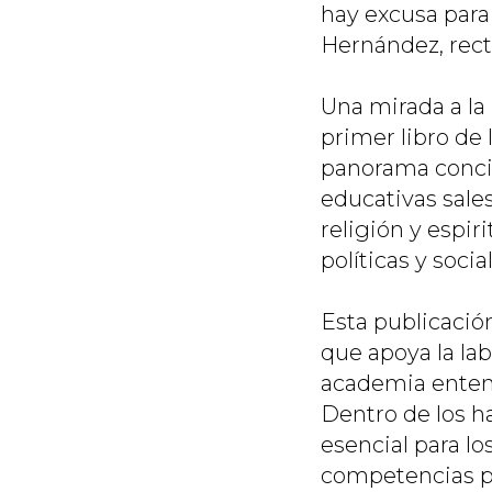
hay excusa para 
Hernández, rect
Una mirada a la 
primer libro de
panorama concis
educativas sale
religión y espir
políticas y soci
Esta publicación
que apoya la la
academia entend
Dentro de los ha
esencial para lo
competencias pr