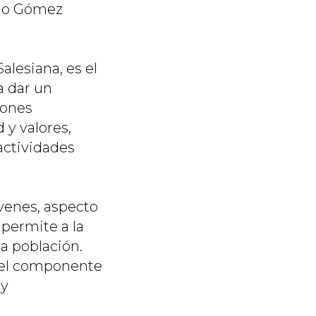
do Gómez
alesiana, es el
a dar un
iones
 y valores,
 actividades
óvenes, aspecto
 permite a la
a población.
o el componente
 y