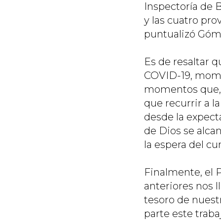
Inspectoría de B
y las cuatro pro
puntualizó Góm
Es de resaltar q
COVID-19, mome
momentos que, e
que recurrir a 
desde la expecta
de Dios se alcan
la espera del c
Finalmente, el 
anteriores nos l
tesoro de nuestr
parte este trab