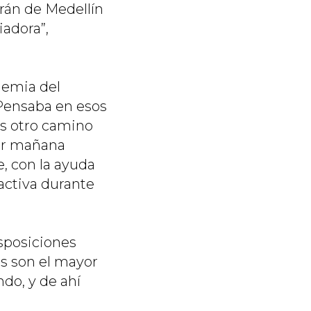
trán de Medellín
iadora”,
ndemia del
Pensaba en esos
os otro camino
jor mañana
e, con la ayuda
activa durante
sposiciones
es son el mayor
do, y de ahí