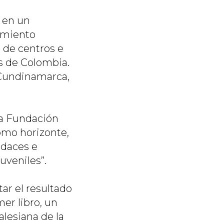
ó en un
ramiento
, de centros e
as de Colombia.
 Cundinamarca,
la Fundación
como horizonte,
udaces e
uveniles”.
ar el resultado
er libro, un
alesiana de la