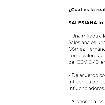
¿Cuál es la re
SALESIANA lo 
-
Una mirada a l
Salesiana es un
Gómez Hernández
como valores, ac
del COVID-19, en
-
De acuerdo con 
influencia de l
influenciadores.
-
“Conocer a los