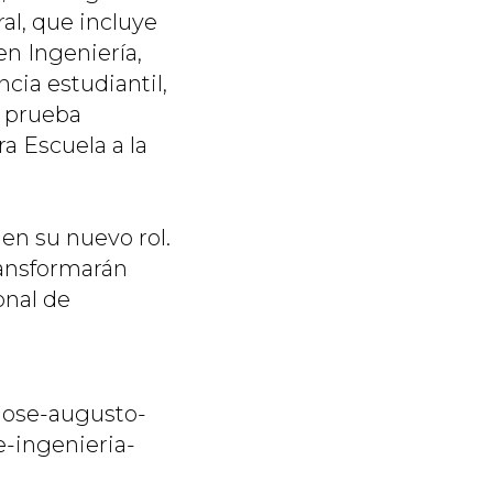
al, que incluye
en Ingeniería,
cia estudiantil,
a prueba
ra Escuela a la
en su nuevo rol.
ransformarán
onal de
-jose-augusto-
e-ingenieria-