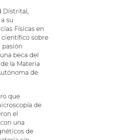
Distrital,
 a su
cias Físicas en
científico sobre
a pasión
r una beca del
 de la Materia
 Autónoma de
ero que
icroscopía de
eron el
 con una
gnéticos de