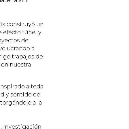
ateria sin
vis construyó un
 efecto túnel y
royectos de
volucrando a
rige trabajos de
 en nuestra
inspirado a toda
d y sentido del
torgándole a la
 investigación