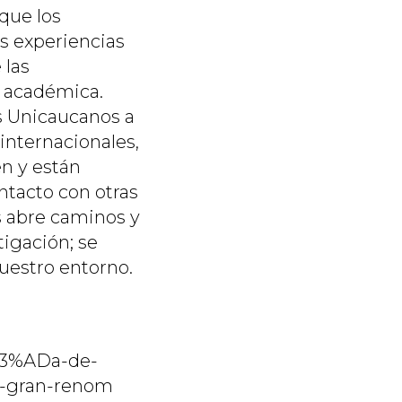
que los
s experiencias
 las
d académica.
s Unicaucanos a
 internacionales,
n y están
ntacto con otras
as abre caminos y
tigación; se
uestro entorno.
C3%ADa-de-
e-gran-renom