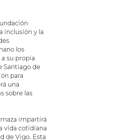
 Fundación
inclusión y la
des
 mano los
 a su propia
de Santiago de
ión para
erá una
s sobre las
ernaza impartirá
a vida cotidiana
ad de Vigo. Esta