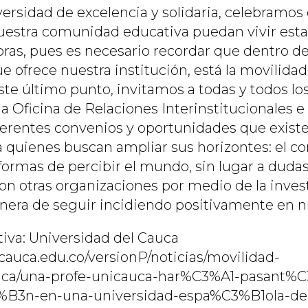
ersidad de excelencia y solidaria, celebramos 
estra comunidad educativa puedan vivir esta
ras, pues es necesario recordar que dentro de
e ofrece nuestra institución, está la movilida
te último punto, invitamos a todas y todos lo
la Oficina de Relaciones Interinstitucionales e
ferentes convenios y oportunidades que existe
a quienes buscan ampliar sus horizontes: el co
 formas de percibir el mundo, sin lugar a dud
con otras organizaciones por medio de la inves
anera de seguir incidiendo positivamente en n
iva: Universidad del Cauca
cauca.edu.co/versionP/noticias/movilidad-
a/una-profe-unicauca-har%C3%A1-pasant%
3%B3n-en-una-universidad-espa%C3%B1ola-d