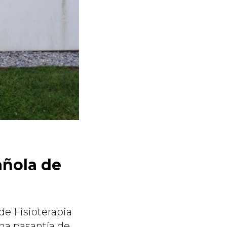
añola de
de Fisioterapia
una pasantía de