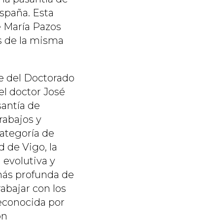
España. Esta
é María Pazos
s de la misma
te del Doctorado
el doctor José
santía de
rabajos y
ategoría de
 de Vigo, la
 evolutiva y
 más profunda de
abajar con los
econocida por
on