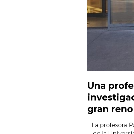
Una profe
investiga
gran ren
La profesora P
de la Universi