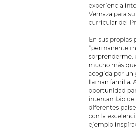
experiencia inte
Vernaza para su 
curricular del P
En sus propias 
“permanente mov
sorprenderme, 
mucho más que u
acogida por un g
llaman familia.
oportunidad par
intercambio de 
diferentes país
con la excelenc
ejemplo inspira