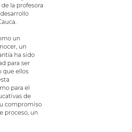
 de la profesora
 desarrollo
Cauca.
 como un
nocer, un
antía ha sido
d para ser
 que ellos
esta
omo para el
ucativas de
y su compromiso
te proceso, un