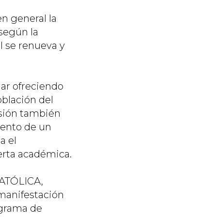
n general la
 según la
l se renueva y
uar ofreciendo
oblación del
isión también
mento de un
a el
erta académica.
CATÓLICA,
 manifestación
ograma de