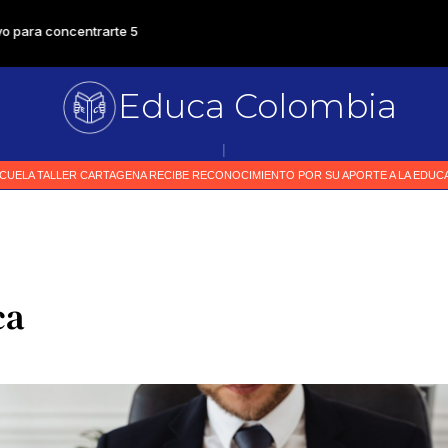
Educa Colombia
Primer me
|
ca