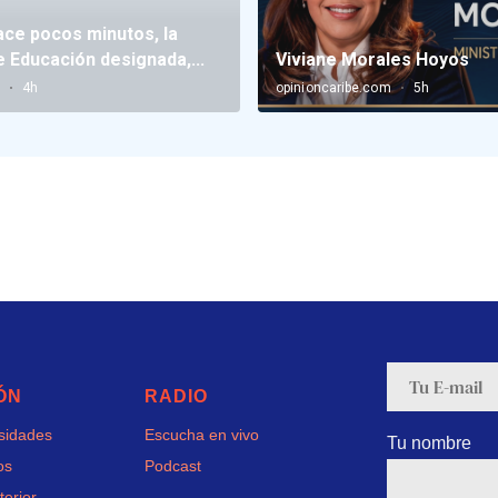
ÓN
RADIO
rsidades
Escucha en vivo
Tu nombre
os
Podcast
terior