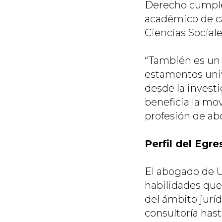
Derecho cumple 
académico de ca
Ciencias Sociales
“También es un 
estamentos univ
desde la investi
beneficia la mov
profesión de abo
Perfil del Egr
El abogado de 
habilidades que
del ámbito jurí
consultoría hasta