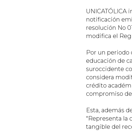
UNICATÓLICA inf
notificación em
resolución No 0
modifica el Reg
Por un periodo 
educación de cal
suroccidente co
considera modif
crédito académic
compromiso de l
Esta, además de
“Representa la 
tangible del re