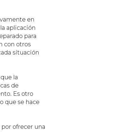
tivamente en
a aplicación
reparado para
n con otros
 cada situación
 que la
icas de
nto. Es otro
so que se hace
 por ofrecer una