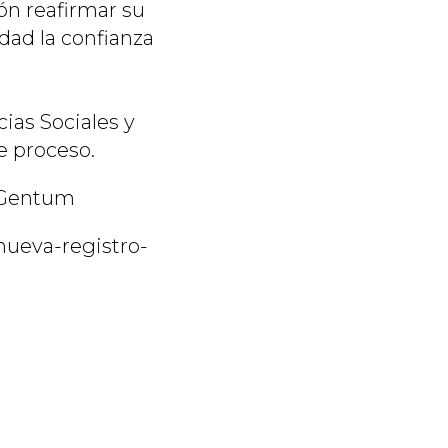
ón reafirmar su
dad la confianza
cias Sociales y
e proceso.
n Gentum
nueva-registro-