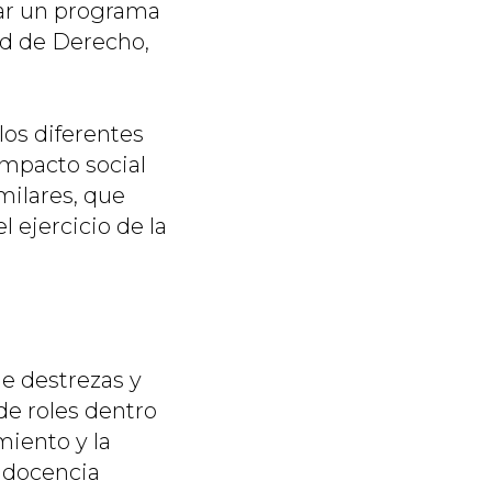
lar un programa
ad de Derecho,
los diferentes
impacto social
milares, que
l ejercicio de la
e destrezas y
de roles dentro
miento y la
la docencia