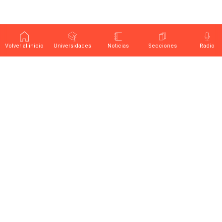
Volver al inicio
Universidades
Noticias
Secciones
Radio
Últimas noticias sobre educación