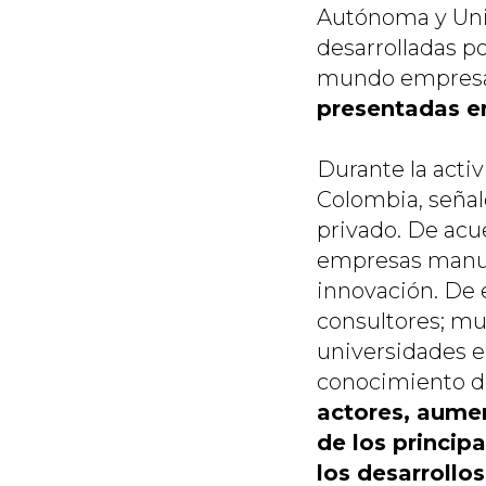
Autónoma y Univ
desarrolladas po
mundo empresa
presentadas en
Durante la acti
Colombia, señal
privado. De acu
empresas manufa
innovación. De 
consultores; mu
universidades e
conocimiento de
actores, aumen
de los princip
los desarrollo