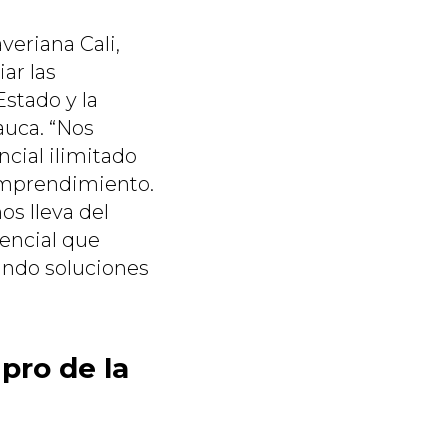
veriana Cali,
ar las
Estado y la
auca. “Nos
ncial ilimitado
l emprendimiento.
s lleva del
tencial que
ando soluciones
pro de la