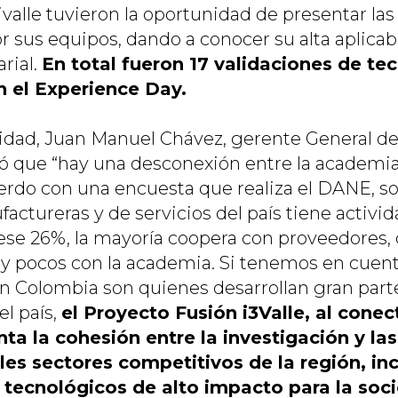
alle tuvieron la oportunidad de presentar las
r sus equipos, dando a conocer su alta aplicabi
rial.
En total fueron 17 validaciones de te
 el Experience Day.
vidad, Juan Manuel Chávez, gerente General d
ó que “hay una desconexión entre la academia 
erdo con una encuesta que realiza el DANE, sol
ctureras y de servicios del país tiene activi
ese 26%, la mayoría coopera con proveedores, 
y pocos con la academia. Si tenemos en cuent
n Colombia son quienes desarrollan gran part
l país,
el Proyecto Fusión i3Valle, al conec
ta la cohesión entre la investigación y la
ales sectores competitivos de la región, 
s tecnológicos de alto impacto para la soc