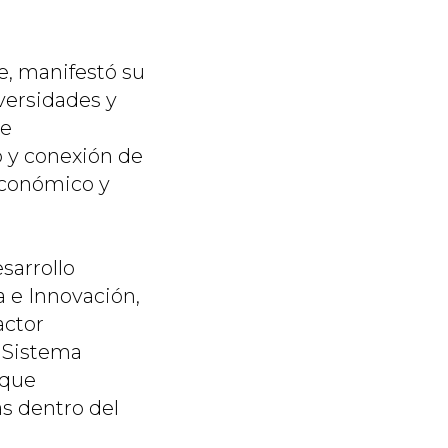
e, manifestó su
iversidades y
de
o y conexión de
 económico y
sarrollo
a e Innovación,
actor
l Sistema
 que
as dentro del