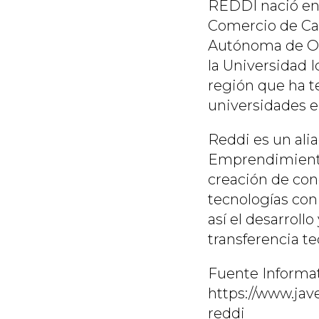
REDDI nació en 
Comercio de Cali
Autónoma de Occ
la Universidad I
región que ha t
universidades en
Reddi es un ali
Emprendimiento 
creación de con
tecnologías con
así el desarrol
transferencia te
Fuente Informati
https://www.jave
reddi