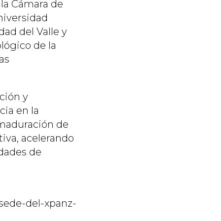
e la Cámara de
Universidad
ad del Valle y
ológico de la
as
ción y
ia en la
 maduración de
tiva, acelerando
idades de
e-sede-del-xpanz-