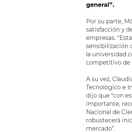
general”.
Por su parte, Mó
satisfacción y d
empresas. “Est
sensibilización
la universidad c
competitivo de l
A su vez, Claud
Tecnológico e I
dijo que “con es
importante, rec
Nacional de Cien
robustecerá ini
mercado”.