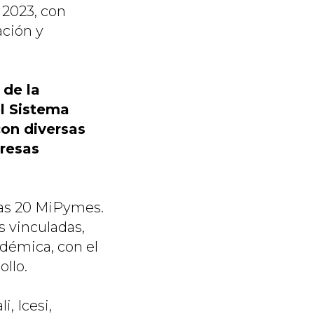
 2023, con
ación y
 de la
el Sistema
con diversas
resas
 las 20 MiPymes.
s vinculadas,
démica, con el
ollo.
, Icesi,