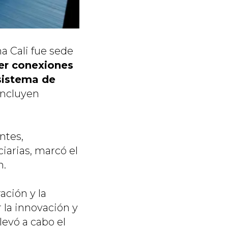
na Cali fue sede
er conexiones
sistema de
incluyen
ntes,
iarias, marcó el
n.
ación y la
r la innovación y
levó a cabo el