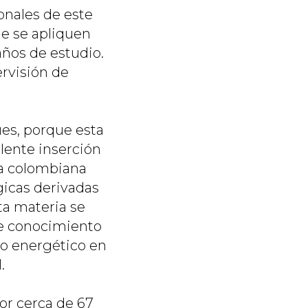
ionales de este
e se apliquen
años de estudio.
ervisión de
es, porque esta
elente inserción
ria colombiana
gicas derivadas
ta materia se
de conocimiento
to energético en
.
or cerca de 67