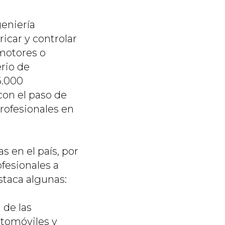
geniería
icar y controlar
motores o
rio de
6.000
on el paso de
profesionales en
 en el país, por
fesionales a
staca algunas:
 de las
utomóviles y