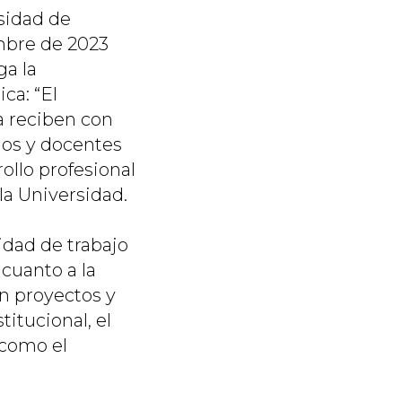
rsidad de
mbre de 2023
ga la
ca: “El
a reciben con
dos y docentes
llo profesional
a Universidad.
idad de trabajo
cuanto a la
n proyectos y
titucional, el
 como el