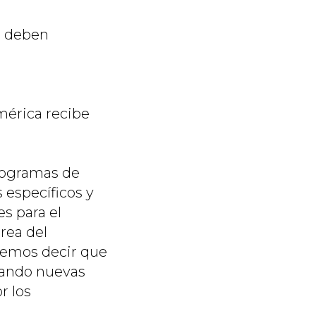
e deben
mérica recibe
programas de
específicos y
es para el
rea del
emos decir que
rando nuevas
r los