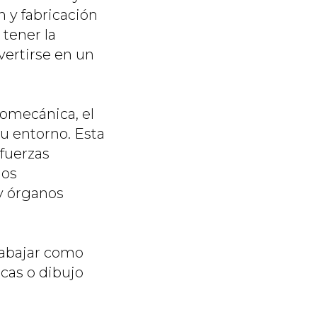
n y fabricación
 tener la
vertirse en un
iomecánica, el
u entorno. Esta
 fuerzas
los
 y órganos
rabajar como
cas o dibujo