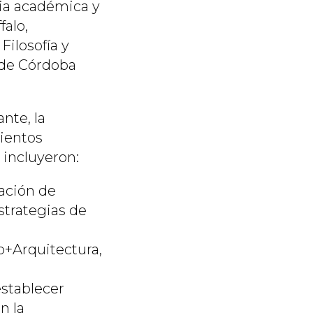
cia académica y
falo,
Filosofía y
 de Córdoba
nte, la
mientos
 incluyeron:
cación de
estrategias de
o+Arquitectura,
establecer
n la