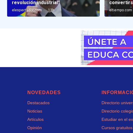
NOVEDADES
INFORMACI
Destacados
Directorio unive
Noticias
Directorio colegi
Artículos
Estudiar en el ex
Opinión
Cursos gratuitos