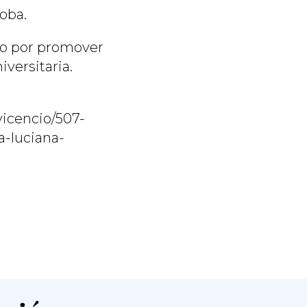
oba.
so por promover
iversitaria.
vicencio/507-
a-luciana-