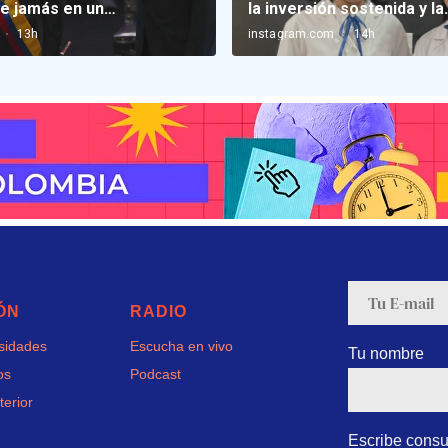
ÓN
RADIO
rsidades
Escucha en vivo
Tu nombre
os
Podcast
terior
Escribe consu