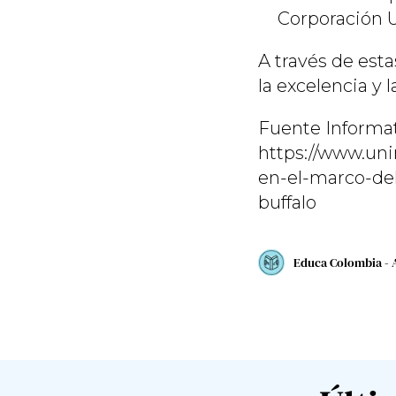
Corporación U
A través de est
la excelencia y 
Fuente Informat
https://www.uni
en-el-marco-del
buffalo
Educa Colombia - 