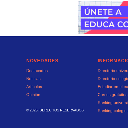
NOVEDADES
INFORMACI
Destacados
Directorio unive
Noticias
Directorio colegi
Artículos
Estudiar en el ex
Opinión
Cursos gratuitos
Ranking univers
© 2025. DERECHOS RESERVADOS
Ranking colegio