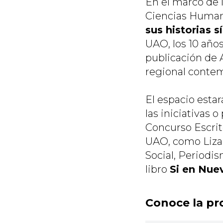
En el marco de l
Ciencias Humana
sus historias s
UAO, los 10 años
publicación de A
regional conte
El espacio esta
las iniciativas
Concurso Escrit
UAO, como Liza
Social, Periodi
libro
Si en Nue
Conoce la pr