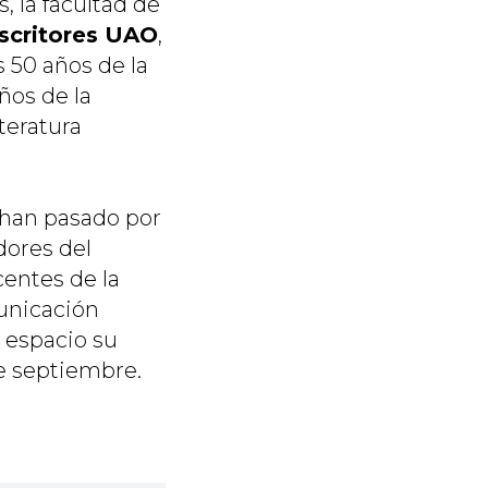
, la facultad de
scritores UAO
,
s 50 años de la
ños de la
teratura
 han pasado por
dores del
entes de la
unicación
 espacio su
 de septiembre.