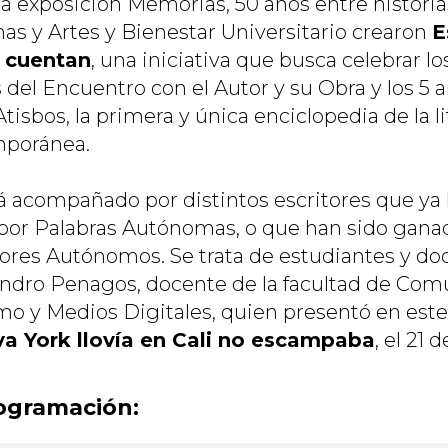
a exposición Memorias, 50 años entre historias
s y Artes y Bienestar Universitario crearon
E
í cuentan
, una iniciativa que busca celebrar lo
 del Encuentro con el Autor y su Obra y los 5 a
tisbos, la primera y única enciclopedia de la li
mporánea.
rá acompañado por distintos escritores que ya
 o por Palabras Autónomas, o que han sido gana
ores Autónomos. Se trata de estudiantes y doc
ndro Penagos, docente de la facultad de Com
smo y Medios Digitales, quien presentó en este
va York llovía en Cali no escampaba
, el 21
ogramación: