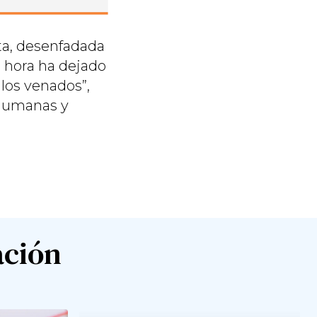
ta, desenfadada
sa hora ha dejado
 los venados”,
 Humanas y
ación