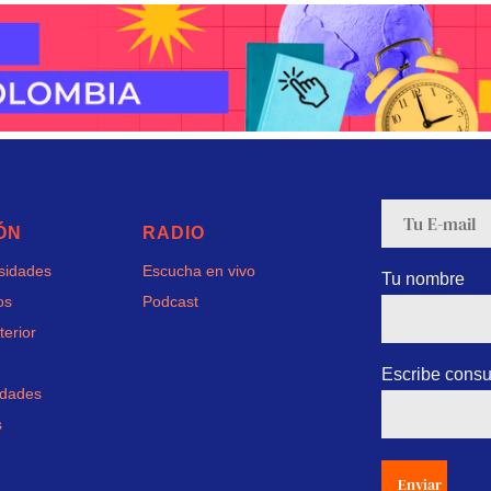
ÓN
RADIO
rsidades
Escucha en vivo
Tu nombre
os
Podcast
terior
Escribe consu
idades
s
Enviar