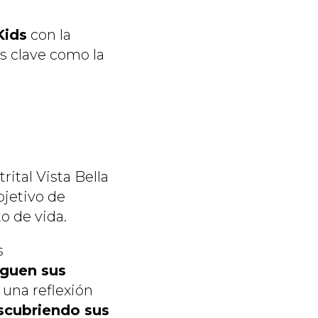
Kids
con la
s clave como la
rital Vista Bella
objetivo de
o de vida.
s
iguen sus
 una reflexión
scubriendo sus