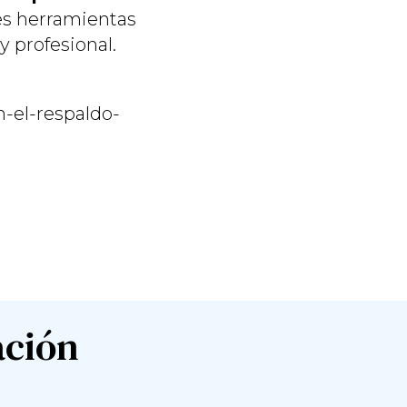
es herramientas
 profesional.
n-el-respaldo-
ación