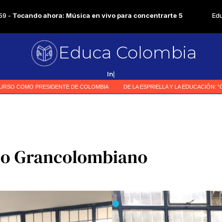
Educa Colombia
Primer me
|
ico Grancolombiano