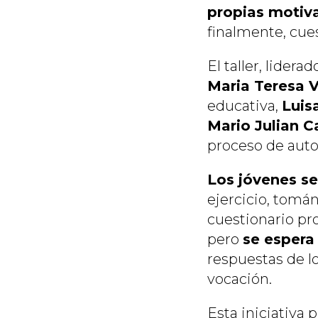
propias motiv
finalmente, cue
El taller, lidera
Maria Teresa 
educativa,
Luis
Mario Julian C
proceso de auto
Los jóvenes s
ejercicio, tomá
cuestionario pro
pero
se espera
respuestas de l
vocación.
Esta iniciativa 