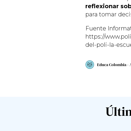
reflexionar so
para tomar deci
Fuente Informat
https://www.pol
del-poli-la-esc
Educa Colombia - 
Últi