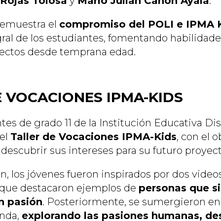
 Rojas Tolosa
y
Mario Julián Cañon Ayala
.
 demuestra el
compromiso del POLI e IPMA 
ral de los estudiantes, fomentando habilidade
yectos desde temprana edad.
E VOCACIONES IPMA-KIDS
tes de grado 11 de la Institución Educativa Dist
 el
Taller de Vocaciones IPMA-Kids
, con el 
descubrir sus intereses para su futuro proyect
n, los jóvenes fueron inspirados por dos video
 que destacaron ejemplos de
personas que s
n pasión
. Posteriormente, se sumergieron en
unda,
explorando las pasiones humanas, de