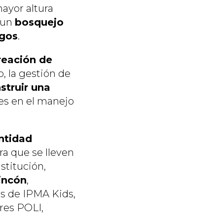
mayor altura
n un
bosquejo
sgos
.
reación de
o, la gestión de
struir una
es en el manejo
entidad
ra que se lleven
nstitución,
Rincón
,
os de IPMA Kids,
ores POLI,