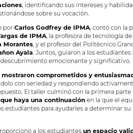
aciones
, identificando sus intereses y habilida
stionándose sobre su vocación.
do por
Carlos Godfrey de IPMA
, contó con la 
Vargas de IPMA
, la profesora de tecnología de
a Morantes
, y el profesor del Politécnico Gra
añon Ayala
. Juntos, guiaron a los estudiantes
descubrimiento emocionante y significativo.
e mostraron comprometidos y entusiasma
ndolo con seriedad y respondiendo activament
puesto. El taller culminó con la primera parte d
 que haya una continuación
en la que el equi
os estudiantes para ayudarles a determinar su 
proporcionó a los estudiantes
un espacio vali