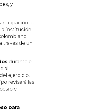
des, y
participación de
 la institución
ncolombiano,
 a través de un
dos
durante el
e al
el ejercicio,
po revisará las
posible
oso para