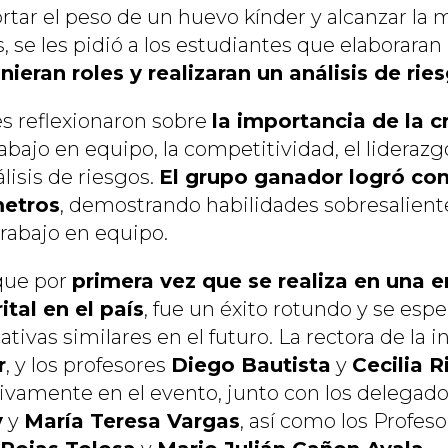
rtar el peso de un huevo kínder y alcanzar la 
, se les pidió a los estudiantes que elaborara
nieran roles y realizaran un análisis de rie
es reflexionaron sobre
la importancia de la c
trabajo en equipo, la competitividad, el liderazg
álisis de riesgos.
El grupo ganador logró con
metros
, demostrando habilidades sobresalient
trabajo en equipo.
 que por
primera vez que se realiza en una 
ital en el país
, fue un éxito rotundo y se espe
tivas similares en el futuro. La rectora de la i
r
, y los profesores
Diego Bautista
y
Cecilia 
tivamente en el evento, junto con los delegad
y
y
María Teresa Vargas
, así como los Profes