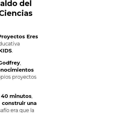
aldo del
 Ciencias
 Proyectos Eres
Educativa
KIDS
.
Godfrey
,
onocimientos
opios proyectos
e 40 minutos
,
a
construir una
safío era que la