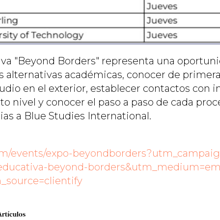
va "Beyond Borders" representa una oportuni
as alternativas académicas, conocer de primer
dio en el exterior, establecer contactos con i
to nivel y conocer el paso a paso de cada pro
ias a Blue Studies International.
com/events/expo-beyondborders?utm_campaign
l-educativa-beyond-borders&utm_medium=ema
source=clientify
Artículos