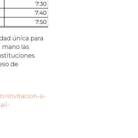
dad única para
a mano las
nstituciones
ceso de
=invitacion-a-
il-