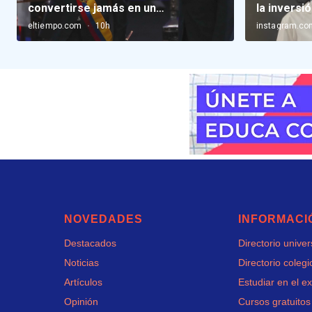
NOVEDADES
INFORMACI
Destacados
Directorio unive
Noticias
Directorio colegi
Artículos
Estudiar en el ex
Opinión
Cursos gratuitos