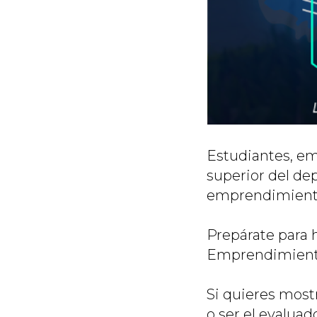
Estudiantes, em
superior del de
emprendimientos
Prepárate para h
Emprendimiento
Si quieres mostr
o ser el evaluad