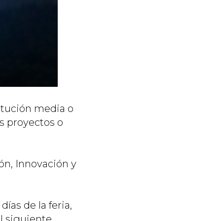
itución media o
us proyectos o
ón, Innovación y
as de la feria,
l siguiente