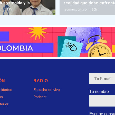
ÓN
RADIO
rsidades
Escucha en vivo
Tu nombre
os
Podcast
terior
Escribe consu