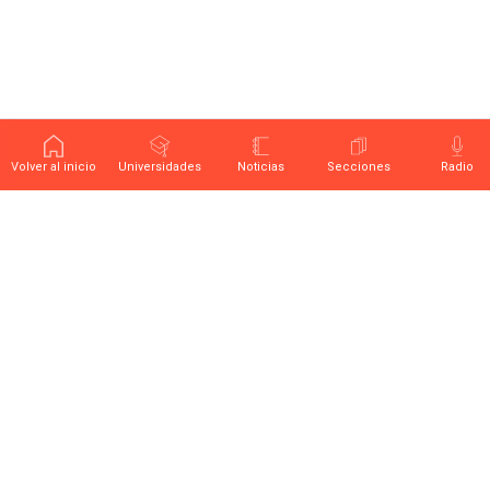
Volver al inicio
Universidades
Noticias
Secciones
Radio
Últimas noticias sobre educación