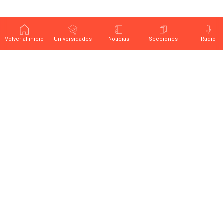
Volver al inicio
Universidades
Noticias
Secciones
Radio
Últimas noticias sobre educación