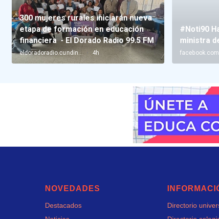
NOVEDADES
INFORMACI
Destacados
Directorio unive
Noticias
Directorio colegi