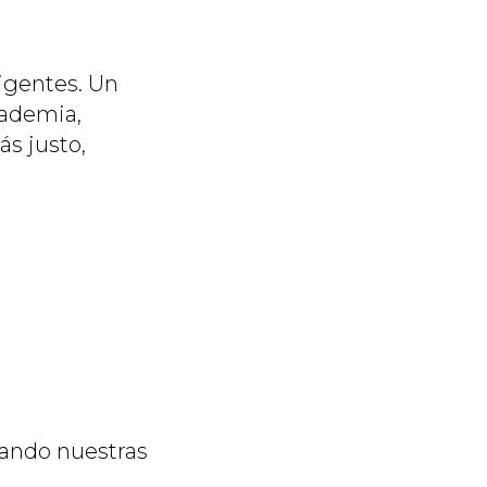
igentes. Un
cademia,
s justo,
ando nuestras