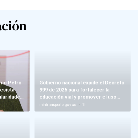
ación