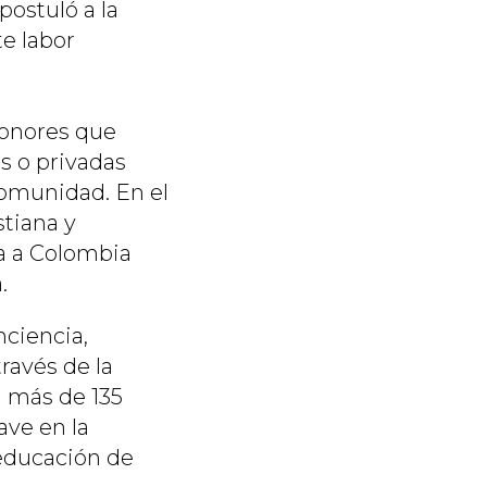
postuló a la
e labor
honores que
s o privadas
comunidad. En el
stiana y
da a Colombia
.
nciencia,
ravés de la
n más de 135
ave en la
educación de