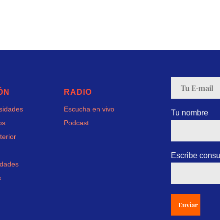
ÓN
RADIO
rsidades
Escucha en vivo
Tu nombre
os
Podcast
terior
Escribe consu
idades
s
Enviar