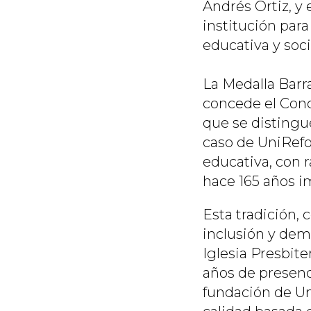
Andrés Ortiz, y 
institución par
educativa y soci
La Medalla Barr
concede el Conc
que se distingue
caso de UniRefo
educativa, con r
hace 165 años i
Esta tradición, 
inclusión y demo
Iglesia Presbit
años de presenc
fundación de U