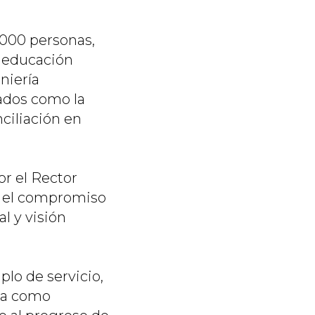
.000 personas,
a educación
niería
ados como la
ciliación en
or el Rector
ó el compromiso
l y visión
lo de servicio,
ria como