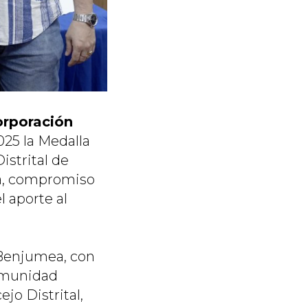
rporación
025 la Medalla
istrital de
ca, compromiso
l aporte al
 Benjumea, con
comunidad
jo Distrital,