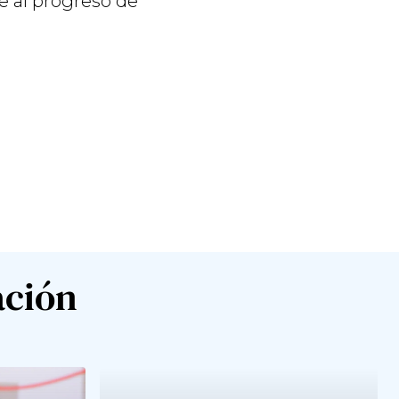
e al progreso de
ación