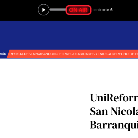
UniReform
San Nicolá
Barranqui