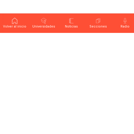
Volver al inicio
Universidades
Noticias
Secciones
Radio
Últimas noticias sobre educación