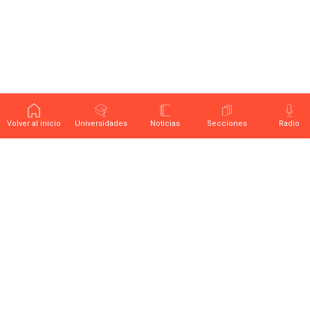
Volver al inicio
Universidades
Noticias
Secciones
Radio
Últimas noticias sobre educación