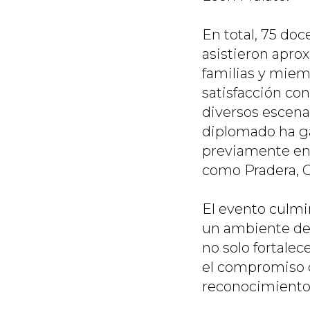
En total, 75 doc
asistieron apro
familias y miem
satisfacción co
diversos escena
diplomado ha g
previamente en 
como Pradera, Ce
El evento culmi
un ambiente de 
no solo fortale
el compromiso d
reconocimiento 