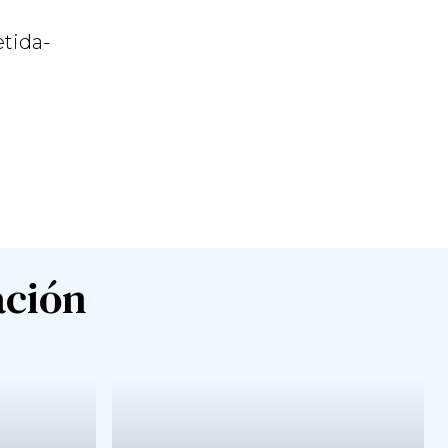
etida-
ación