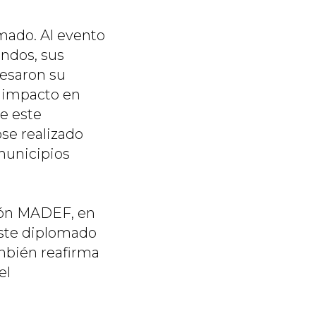
omado. Al evento
ndos, sus
resaron su
o impacto en
e este
se realizado
municipios
ción MADEF, en
Este diplomado
ambién reafirma
el