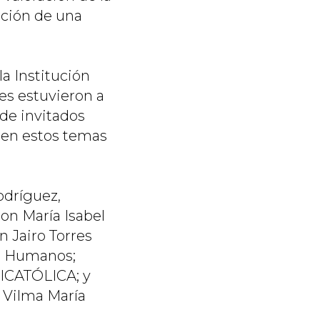
cción de una
a Institución
es estuvieron a
de invitados
 en estos temas
odríguez,
on María Isabel
 Jairo Torres
os Humanos;
NICATÓLICA; y
 Vilma María