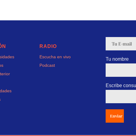
ÓN
RADIO
rsidades
Escucha en vivo
Tu nombre
os
Podcast
terior
Escribe consu
idades
s
Enviar