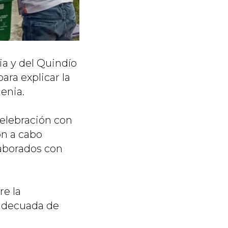
a y del Quindío
para explicar la
menia.
celebración con
on a cabo
laborados con
re la
 adecuada de