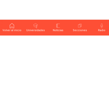
Volver al inicio
Universidades
Noticias
Secciones
Radio
Últimas noticias sobre educación