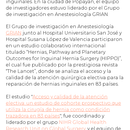
inguinales. En la ciudad de Popayán, el equipo
de investigadores estuvo liderado por el Grupo
de investigación en Anestesiología GRIAN.
El Grupo de investigación en Anestesiología
GRIAN
junto al Hospital Universitario San José y
Hospital Susana López de Valencia participaron
en un estudio colaborativo internacional
titulado “Hernias, Pathway and Planetary
Outcomes for Inguinal Hernia Surgery (HIPPO)”,
el cual fue publicado por la prestigiosa revista
“The Lancet”, donde se analiza el acceso y la
calidad de la atención quirúrgica electiva para la
reparación de hernias inguinales en 83 países.
El estudio "
Acceso y calidad de la atención
electiva: un estudio de cohorte prospectivo que
utiliza la cirugía de hernia como condición
trazadora en 83 países
", fue coordinado y
liderado por el grupo
NIHR Global Health
Research Unit on Global Surgery
, y el equipo de