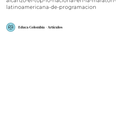
alcanzo-el-top-10-nacional-en-la-maraton-
latinoamericana-de-programacion
Educa Colombia - Artículos