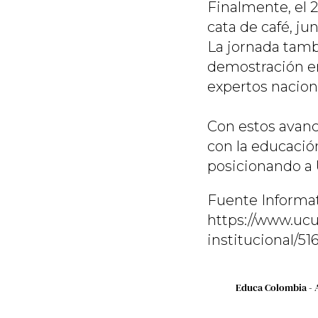
Finalmente, el 2
cata de café, jun
La jornada tambi
demostración en
expertos naciona
Con estos avan
con la educación
posicionando a U
Fuente Informa
https://www.uc
institucional/5
Educa Colombia - 