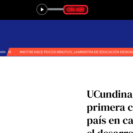
UCundinam
primera ce
país en c