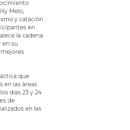
nocimiento
lly Melo,
rismo y catación
ticipantes en
talece la cadena
r en su
y mejores
ráctica que
s en las áreas
os días 23 y 24
des de
ializados en las