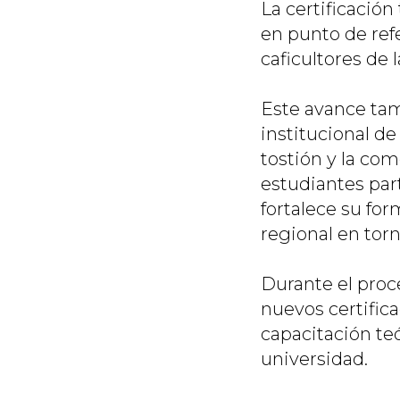
La certificació
en punto de ref
caficultores de 
Este avance tam
institucional d
tostión y la com
estudiantes par
fortalece su for
regional en torn
Durante el proce
nuevos certific
capacitación teó
universidad.