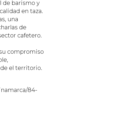
al de barismo y
 calidad en taza.
as, una
charlas de
ector cafetero.
a su compromiso
ble,
 el territorio.
dinamarca/84-