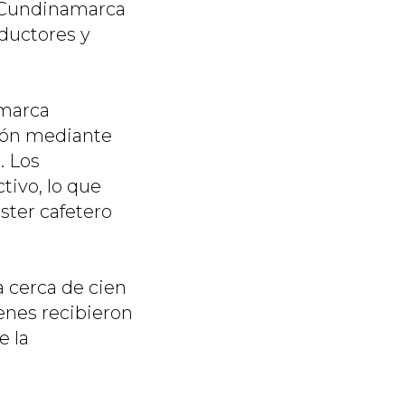
a UCundinamarca
ductores y
 marca
ción mediante
. Los
tivo, lo que
ster cafetero
a cerca de cien
enes recibieron
e la