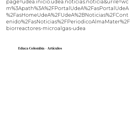
page=udea.inicio.udea.noticias.noticia&urile=wc
m%3Apath%3A%2FPortalUdeA%2FasPortalUdeA
%2FasHomeUdeA%2FUdeA%2BNoticias%2FCont
enido%2FasNoticias%2FPeriodicoAlmaMater%2F
biorreactores-microalgas-udea
Educa Colombia - Artículos