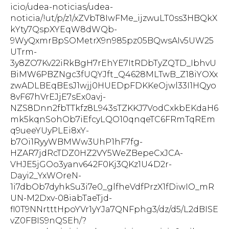
icio/udea-noticias/udea-
noticia/!ut/p/z1/xZVbT8IwFMe_ijzwuLT0ss3HBQkX
kYty7QspXYEqW8dWQb-
9WyQxmrBpSOMetrX9n985pz05BQwsAIv5UW25
UTrm-
3y8ZO7Kv22iRkBgH7rEhYE7ItRDbTyZQTD_IbhvU
BiMW6PBZNgc3fUQYJft_Q4628MLTwB_Z18iYOXx
zwADLBEqBEsJ1wjj0HUEDpFDKKeOjwl33I1HQyo
8vF67hVrEJjE7sEx0avj-
NZS8Dnn2fbTTkfz8L943sTZKKJ7VodCxkbEKdaH6
mk5kqnSohOb7iEfcyLQO10qnqeTC6FRmTqREm
q9ueeYUyPLEi8xY-
b7Oi1RyyWBMWw3UhP1hF7fg-
HZAR7jdRcTDZ0HZ2VY5WeZBepeCxJCA-
VHJE5jGOo3yanv642F0Kj3QKz1U4D2r-
Dayi2_YxWOreN-
1i7dbOb7dyhkSu3i7e0_glfheVdfPrzX1fDiwIO_mR
UN-M2Dxv-08iabTaeTjd-
fl0T9NNrtttHpoYVr1yYJa7QNFphg3/dz/d5/L2dBISE
vZ0FBIS9nQSEh/?