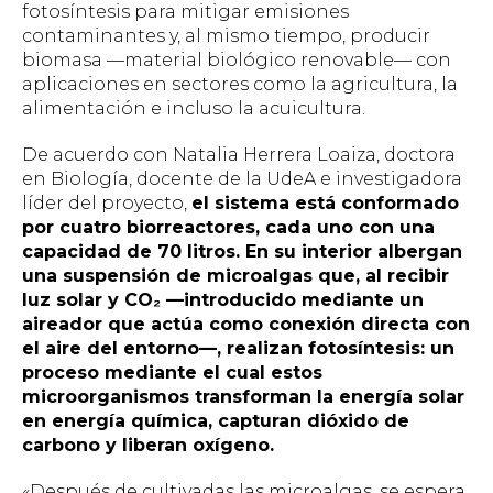
fotosíntesis para mitigar emisiones
contaminantes y, al mismo tiempo, producir
biomasa —material biológico renovable— con
aplicaciones en sectores como la agricultura, la
alimentación e incluso la acuicultura.
De acuerdo con Natalia Herrera Loaiza, doctora
en Biología, docente de la UdeA e investigadora
líder del proyecto,
el sistema está conformado
por cuatro biorreactores, cada uno con una
capacidad de 70 litros. En su interior albergan
una suspensión de microalgas que, al recibir
luz solar y CO₂ —introducido mediante un
aireador que actúa como conexión directa con
el aire del entorno—, realizan fotosíntesis: un
proceso mediante el cual estos
microorganismos transforman la energía solar
en energía química, capturan dióxido de
carbono y liberan oxígeno.
«Después de cultivadas las microalgas, se espera